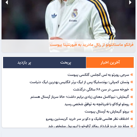
arrow_left
arrow_right
فرانکو ماستانتونو از رئال مادرید به فیورنتینا پیوست
آخرین اخبار
پربحث
پر بازدید
سرجی روبرتو به لس آنجلس گلکسی پیوست
double_arrow
ونسان کمپانی: بوندسلیگا پس از لیگ برتر انگلیس بهترین لیگ دنیاست
double_arrow
خورخه مسی در سن 68 سالگی درگذشت
double_arrow
گیمارش: نیوکاسل معنای زیادی برایم داشت؛ حالا سرباز آرسنال هستم
double_arrow
روملو لوکاکو با فنرباغچه به توافق شخصی رسید
double_arrow
برونو گیمارش به آرسنال پیوست
double_arrow
اختلاف نظر هانسی فلیک و دکو بر سر خرید کریستین رومرو
double_arrow
مبلغ بند خرید قرارداد رونالد آرائوخو با لیورپول مشخص شد
double_arrow
روز شکست انگلیس در آرژانتین جشن ملی اعلام شد
double_arrow