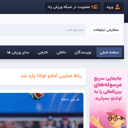
group_add
person
ورود
عضویت در شبکه ورزش پاد
سفارش تبلیغات
صفحه اصلی
نویسندگان
داخلی
خارجی
سایر ورزش ها
رباط صلیبی آمادو اونانا پاره شد
کد خبر: 6518