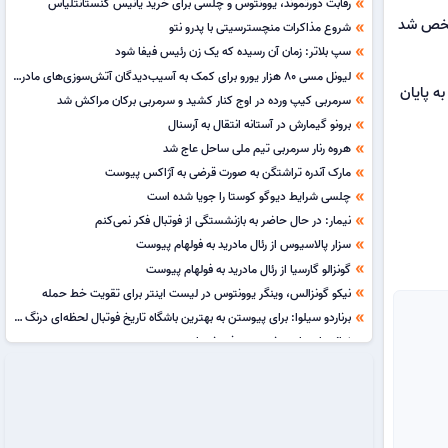
رقابت دورتموند، یوونتوس و چلسی برای خرید یانیس کنستانتلیاس
double_arrow
مشخص شد
شروع مذاکرات منچسترسیتی با پدرو نتو
double_arrow
سپ بلاتر: زمان آن رسیده که یک زن رئیس فیفا شود
double_arrow
لیونل مسی 80 هزار یورو برای کمک به آسیب‌دیدگان آتش‌سوزی‌های مادرید کمک کرد
double_arrow
 و نتوانست بازی را به پایان
سرمربی کیپ ورده در اوج کنار کشید و سرمربی برکان مراکش شد
double_arrow
برونو گیمارش در آستانه انتقال به آرسنال
double_arrow
هروه رنار سرمربی تیم ملی ساحل عاج شد
double_arrow
مارک آندره تراشتگن به صورت قرضی به آژاکس پیوست
double_arrow
چلسی شرایط دیوگو کوستا را جویا شده است
double_arrow
نیمار: در حال حاضر به بازنشستگی از فوتبال فکر نمی‌کنم
double_arrow
سزار پالاسیوس از رئال مادرید به فولهام پیوست
double_arrow
گونزالو گارسیا از رئال مادرید به فولهام پیوست
double_arrow
نیکو گونزالس، وینگر یوونتوس در لیست اینتر برای تقویت خط حمله
double_arrow
برناردو سیلوا: برای پیوستن به بهترین باشگاه تاریخ فوتبال لحظه‌ای درنگ نکردم
double_arrow
ژوائو ماریو از یوونتوس به فیورنتینا پیوست
double_arrow
جوردن هندرسون به چلسی پیوست
double_arrow
کنستانتیوس کارتساس به دورتموند پیوست
double_arrow
تماس آرتتا با وینیسیوس: به آرسنال بیا
double_arrow
فران گونزالس از رئال مادرید به سویا پیوست
double_arrow