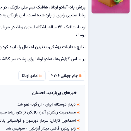
ورزش پاد- آمادو اونانا، هافبک تیم ملی بلژیک، د
رباط صلیبی زانوی او پاره شده است. این بازیکن به
برساند.
نتایج معاینات پزشکی، بدترین احتمال را تایید کرد 
بر اساس گزارش‌ها، آمادو اونانا برای پشت سر گذاشتن دوران درمان و 
جام جهانی 2026
آمادو اونانا
tag
tag
خبرهای پربازدید احسان
دیدار دوستانه ایران - اروگوئه لغو شد
double_arrow
مصدومیت ریکاردو آلوز، بازیکن تراکتور رباط صل
double_arrow
اسماعیل کارتال: سردار دورسون و گولسیانی پنا
double_arrow
ژائو پینیرو قاضی دیدار آرژانتین - سوئیس شد
double_arrow