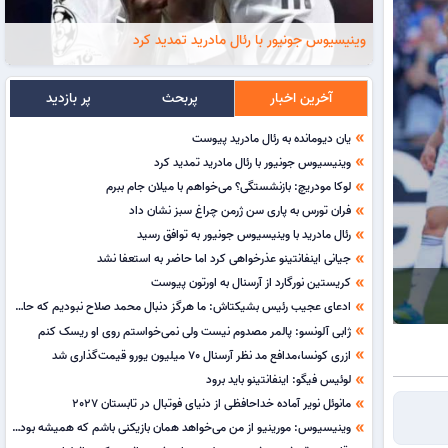
وینیسیوس جونیور با رئال مادرید تمدید کرد
آخرین اخبار
پربحث
پر بازدید
یان دیومانده به رئال مادرید پیوست
double_arrow
وینیسیوس جونیور با رئال مادرید تمدید کرد
double_arrow
لوکا مودریچ: بازنشستگی؟ می‌خواهم با میلان جام ببرم
double_arrow
فران تورس به پاری سن ژرمن چراغ سبز نشان داد
double_arrow
رئال مادرید با وینیسیوس جونیور به توافق رسید
double_arrow
جیانی اینفانتینو عذرخواهی کرد اما حاضر به استعفا نشد
double_arrow
کریستین نورگارد از آرسنال به اورتون پیوست
double_arrow
ادعای عجیب رئیس بشیکتاش: ما هرگز دنبال محمد صلاح نبودیم که حالا او را از دست داده باشیم!
double_arrow
ژابی آلونسو: پالمر مصدوم نیست ولی نمی‌خواستم روی او ریسک کنم
double_arrow
ازری کونسا،مدافع مد نظر آرسنال 70 میلیون یورو قیمت‌گذاری شد
double_arrow
لوئیس فیگو: اینفانتینو باید برود
double_arrow
مانوئل نویر آماده خداحافظی از دنیای فوتبال در تابستان 2027
double_arrow
وینیسیوس: مورینیو از من می‌خواهد همان بازیکنی باشم که همیشه بوده‌ام
double_arrow