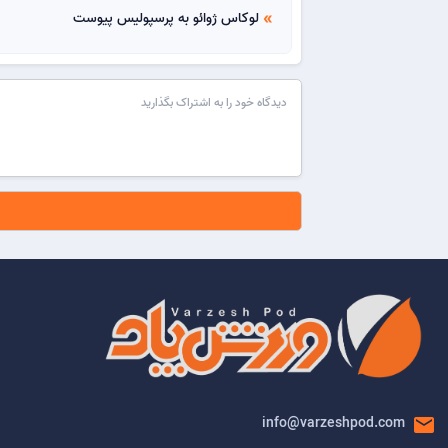
لوکاس ژوائو به پرسپولیس پیوست
double_arrow
email
info@varzeshpod.com