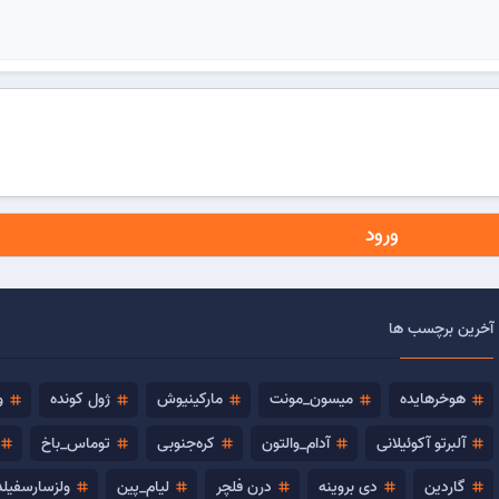
ورود
آخرین برچسب ها
هوخرهایده
میسون_مونت
مارکینیوش
ژول کونده
و
tag
tag
tag
tag
tag
آلبرتو آکوئیلانی
آدام_والتون
کره‌جنوبی
توماس_باخ
tag
tag
tag
tag
tag
گاردین
دی بروینه
درن فلچر
لیام_پین
ولزسارسفیلد
tag
tag
tag
tag
tag