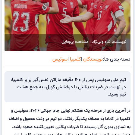
نویسنده: ثناء ولی‌نژاد | مشاهده پروفایل
دسته بندی ها:
نویسندگان
|
کلمبیا
|
سوئیس
تیم ملی سوئیس پس از ۱۲۰ دقیقه ماراتن نفس‌گیر برابر کلمبیا،
در نهایت در ضربات پنالتی با درخشش کوبل، به جمع هشت
تیم رسید.
در آخرین بازی از مرحله یک هشتم نهایی جام جهانی ۲۰۲۶، سوئیس و
کلمبیا در کانادا به مصاف یکدیگر رفتند. دو تیم در وقت معمول و اضافه
به تساوی بدون گل رسیدند تا ضربات پنالتی تعیین‌کننده صعود باشد.
داوینسون سانچز و خوان هرناندز، پنالتی‌های دوم و چهارم کلمبیا را از