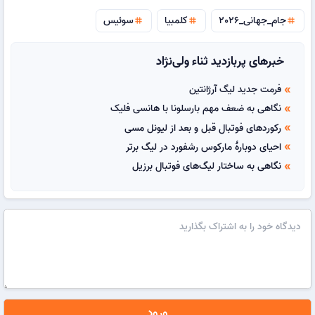
جام_جهانی_2026
کلمبیا
سوئیس
tag
tag
tag
خبرهای پربازدید ثناء ولی‌نژاد
فرمت جدید لیگ آرژانتین
double_arrow
نگاهی به ضعف مهم بارسلونا با هانسی فلیک
double_arrow
رکوردهای فوتبال قبل و بعد از لیونل مسی
double_arrow
احیای دوبارهٔ مارکوس رشفورد در لیگ برتر
double_arrow
نگاهی به ساختار لیگ‌های فوتبال برزیل
double_arrow
ورود