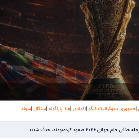
|
جمهوری دموکراتیک کنگو
|
اکوادور
|
غنا
|
پاراگوئه
|
سنگال
|
سوئد
202 صعود کرده‌بودند، حذف شدند.