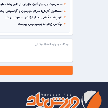
مصدومیت ریکاردو آلوز، بازیکن تراکتور رباط صل
double_arrow
اسماعیل کارتال: سردار دورسون و گولسیانی پنا
double_arrow
ژائو پینیرو قاضی دیدار آرژانتین - سوئیس شد
double_arrow
لوکاس ژوائو به پرسپولیس پیوست
double_arrow