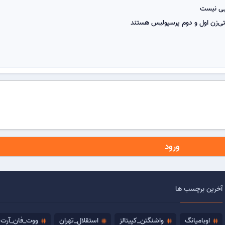
یبی نیست
لتی‌زن اول و دوم پرسپولیس هستند
ورود
آخرین برچسب ها
اوبامیانگ
واشنگتن_کپیتالز
استقلال_تهران
ووت_فان_آرت
tag
tag
tag
tag