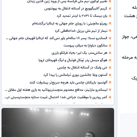
تغییر لوگوی تیم ملی فرانسه پس از ورود زین الدین زیدان
double_arrow
مرحله
کریم آلایبگوویچ در آستانه انتقال به یوونتوس
double_arrow
مع هشت
یان بیسک تا 2031 با اینتر تمدید کرد
double_arrow
روبرتو مانچینی: با رویای جام جهانی به ایتالیا برگشته‌ام
double_arrow
نیمار از تیم ملی برزیل خداحافظی کرد
double_arrow
ی، جواز
الساندرو نستا: پسر 18 ساله‌ام باور نمی‌کند که ایتالیا قهرمان جام جهانی شده!
double_arrow
سانکون دیاوارا به میلان پیوست
double_arrow
هر سانتی‌متر، یک لیر؛ به‌یاد فرانکو بارزی
double_arrow
ه مرحله
هوگو میسل پدر توتال فوتبال و لیگ قهرمانان اروپا
double_arrow
دنی ولبک در آستانه انتقال به چلسی
double_arrow
آستون ویلا جانشین یوری تیلمانس را پیدا کرد
double_arrow
له یک
آلونسو: بازیکنان چلسی باید هرچه سریع‌تر پیشرفت کنند
double_arrow
لیساندرو مارتینز، مدافع مصدوم منچستریوناتید به بازی هفته اول مقابل هال سیتی می‌رسد
double_arrow
کمر رودری با موفقیت جراحی شد؛ احتمال غیبت ستاره منچسترسیتی در آغاز فصل جدید
double_arrow
روبرتو مانچینی سرمربی تیم ملی ایتالیا شد
double_arrow
خوان لاپورتا برای درمان آریتمی قلبی تحت عمل قرار گرفت
double_arrow
سکوت کلوپ در مورد کیمیش و کاپیتانی آلمان مشخص نیست
double_arrow
حکم بی‌سابقه در فوتبال برزیل؛ محرومیت مدافع اینترناسیونال تا زمان بازگشت بازیکن مصدوم
double_arrow
خولیان آلوارز چاره‌ای جز عذرخواهی از اتلتیکو مادرید ندارد
double_arrow