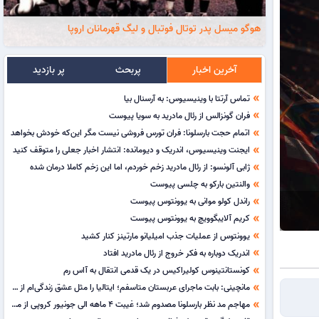
هوگو میسل پدر توتال فوتبال و لیگ قهرمانان اروپا
آخرین اخبار
پربحث
پر بازدید
تماس آرتتا با وینیسیوس: به آرسنال بیا
double_arrow
فران گونزالس از رئال مادرید به سویا پیوست
double_arrow
اتمام حجت بارسلونا: فران تورس فروشی نیست مگر این‌که خودش بخواهد
double_arrow
ایجنت وینیسیوس، اندریک و دیومانده: انتشار اخبار جعلی را متوقف کنید
double_arrow
ژابی آلونسو: از رئال مادرید زخم خوردم، اما این زخم کاملا درمان شده
double_arrow
والنتین بارکو به چلسی پیوست
double_arrow
راندل کولو موانی به یوونتوس پیوست
double_arrow
کریم آلایبگوویچ به یوونتوس پیوست
double_arrow
یوونتوس از عملیات جذب امیلیانو مارتینز کنار کشید
double_arrow
اندریک دوباره به فکر خروج از رئال مادرید افتاد
double_arrow
کونستانتینوس کولیراکیس در یک قدمی انتقال به آاس رم
double_arrow
مانچینی: بابت ماجرای عربستان متاسفم؛ ایتالیا را مثل عشق زندگی‌ام از دست دادم
double_arrow
مهاجم مد نظر بارسلونا مصدوم شد؛ غیبت 4 ماهه الی جونیور کروپی از میادین
double_arrow