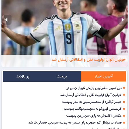
arrow_left
arrow_right
خولیان آلوارز اولویت نقل و انتقالاتی آرسنال شد
آخرین اخبار
پربحث
پر بازدید
بیل لمبیر منفورترین بازیکن تاریخ ان بی ای
double_arrow
خولیان آلوارز اولویت نقل و انتقالاتی آرسنال شد
double_arrow
جیمز ترافورد از منچسترسیتی به لیدز پیوست
double_arrow
کریستین اوروزکو به منچستریونایتد پیوست
double_arrow
مگنس آکلیوش به پاری سن ژرمن پیوست
double_arrow
فساد در فوتبال کره جنوبی؛ پای پلیس به پرونده سرمربی جنجالی باز شد
double_arrow