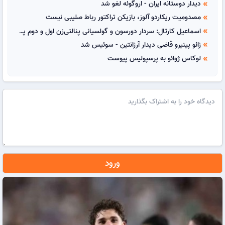
دیدار دوستانه ایران - اروگوئه لغو شد
double_arrow
مصدومیت ریکاردو آلوز، بازیکن تراکتور رباط صلیبی نیست
double_arrow
اسماعیل کارتال: سردار دورسون و گولسیانی پنالتی‌زن اول و دوم پرسپولیس هستند
double_arrow
ژائو پینیرو قاضی دیدار آرژانتین - سوئیس شد
double_arrow
لوکاس ژوائو به پرسپولیس پیوست
double_arrow
ورود