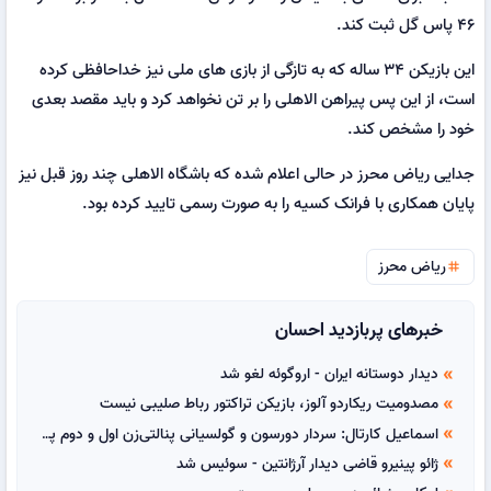
۴۶ پاس گل ثبت کند.
این بازیکن ۳۴ ساله که به تازگی از بازی های ملی نیز خداحافظی کرده
است، از این پس پیراهن الاهلی را بر تن نخواهد کرد و باید مقصد بعدی
خود را مشخص کند.
جدایی ریاض محرز در حالی اعلام شده که باشگاه الاهلی چند روز قبل نیز
پایان همکاری با فرانک کسیه را به صورت رسمی تایید کرده بود.
ریاض محرز
tag
خبرهای پربازدید احسان
دیدار دوستانه ایران - اروگوئه لغو شد
double_arrow
مصدومیت ریکاردو آلوز، بازیکن تراکتور رباط صلیبی نیست
double_arrow
اسماعیل کارتال: سردار دورسون و گولسیانی پنالتی‌زن اول و دوم پرسپولیس هستند
double_arrow
ژائو پینیرو قاضی دیدار آرژانتین - سوئیس شد
double_arrow