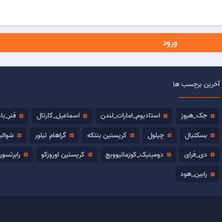
ورود
آخرین برچسب ها
جک_هیوز
استادیوم_امارات_لندن
اسماعیل_کارتال
فنر_با
tag
tag
tag
tag
بسکتبال
چیلول
کریستین بنتکه
گراهام تیلور
شوالی
tag
tag
tag
tag
tag
دی_فرای
دومینیک_کوزمانیوویچ
کریستین اوروزکو
رابرتسون
tag
tag
tag
tag
رابین_هود
tag