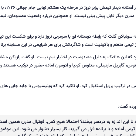
ورزش پاد- کارلو آنچلوتی، سرمربی تیم ملی بر
بال مدرن دیگر قابل پیش بینی نیست. او همچنین درباره وضعیت مصدومان، نیمار،
ه سولباکن گفت که رابطه دوستانه ای با سرمربی نروژ دارد و برای شکست این تیم
روژ تیمی منظم و باکیفیت است و شاگردانش برای هر شرایطی در این مسابقه برنام
کرد که این هافبک به دلیل مصدومیت در اختیار تیم نیست. او گفت بازیکن مشاب
 سانتوس، گابریل مارتینلی، متئوس کونیا و ادرسون آماده حضور در ترکیب هستند و
 در ترکیب برزیل استقبال کرد. او تاکید کرد که وینیسیوس با جابه جایی های 
 ورده گفت:
 تا این اندازه به دردسر بیفتد؟ احتمالا هیچ کس. فوتبال مدرن همین است
ی آماده و با برنامه قرار می گیرید، کار بسیار دشوار می شود. این موضوع
یکنان و کادر فنی این تیم بابت نمایشی که ارائه دادند تبریک گفت.