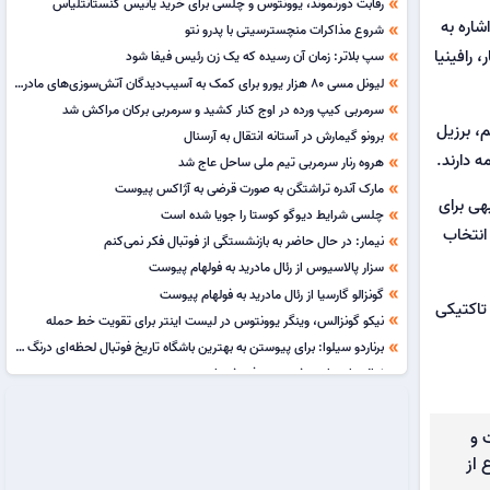
رقابت دورتموند، یوونتوس و چلسی برای خرید یانیس کنستانتلیاس
double_arrow
زیل، در آستانه دیدار تیمش برابر نروژ در مرحله یک هشتم نهایی جام جهانی ۲۰۲۶، با اشاره به
شروع مذاکرات منچسترسیتی با پدرو نتو
double_arrow
 رافینیا
سپ بلاتر: زمان آن رسیده که یک زن رئیس فیفا شود
double_arrow
لیونل مسی 80 هزار یورو برای کمک به آسیب‌دیدگان آتش‌سوزی‌های مادرید کمک کرد
double_arrow
سرمربی کیپ ورده در اوج کنار کشید و سرمربی برکان مراکش شد
double_arrow
، برزیل
برونو گیمارش در آستانه انتقال به آرسنال
double_arrow
ه دارند.
هروه رنار سرمربی تیم ملی ساحل عاج شد
double_arrow
مارک آندره تراشتگن به صورت قرضی به آژاکس پیوست
double_arrow
هی برای
چلسی شرایط دیوگو کوستا را جویا شده است
double_arrow
 انتخاب
نیمار: در حال حاضر به بازنشستگی از فوتبال فکر نمی‌کنم
double_arrow
سزار پالاسیوس از رئال مادرید به فولهام پیوست
double_arrow
گونزالو گارسیا از رئال مادرید به فولهام پیوست
double_arrow
تاکتیکی
نیکو گونزالس، وینگر یوونتوس در لیست اینتر برای تقویت خط حمله
double_arrow
برناردو سیلوا: برای پیوستن به بهترین باشگاه تاریخ فوتبال لحظه‌ای درنگ نکردم
double_arrow
ژوائو ماریو از یوونتوس به فیورنتینا پیوست
double_arrow
جوردن هندرسون به چلسی پیوست
double_arrow
کنستانتیوس کارتساس به دورتموند پیوست
double_arrow
 و
تماس آرتتا با وینیسیوس: به آرسنال بیا
double_arrow
 از
فران گونزالس از رئال مادرید به سویا پیوست
double_arrow