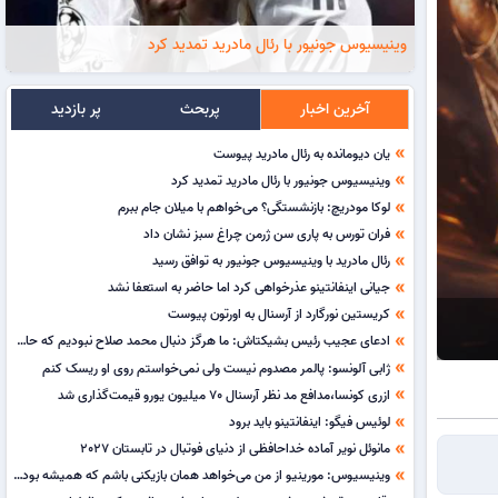
وینیسیوس جونیور با رئال مادرید تمدید کرد
آخرین اخبار
پربحث
پر بازدید
یان دیومانده به رئال مادرید پیوست
double_arrow
وینیسیوس جونیور با رئال مادرید تمدید کرد
double_arrow
لوکا مودریچ: بازنشستگی؟ می‌خواهم با میلان جام ببرم
double_arrow
فران تورس به پاری سن ژرمن چراغ سبز نشان داد
double_arrow
رئال مادرید با وینیسیوس جونیور به توافق رسید
double_arrow
جیانی اینفانتینو عذرخواهی کرد اما حاضر به استعفا نشد
double_arrow
کریستین نورگارد از آرسنال به اورتون پیوست
double_arrow
ادعای عجیب رئیس بشیکتاش: ما هرگز دنبال محمد صلاح نبودیم که حالا او را از دست داده باشیم!
double_arrow
ژابی آلونسو: پالمر مصدوم نیست ولی نمی‌خواستم روی او ریسک کنم
double_arrow
ازری کونسا،مدافع مد نظر آرسنال 70 میلیون یورو قیمت‌گذاری شد
double_arrow
لوئیس فیگو: اینفانتینو باید برود
double_arrow
مانوئل نویر آماده خداحافظی از دنیای فوتبال در تابستان 2027
double_arrow
وینیسیوس: مورینیو از من می‌خواهد همان بازیکنی باشم که همیشه بوده‌ام
double_arrow