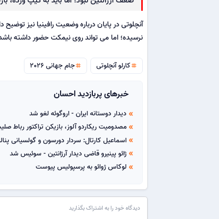
آنچلوتی در پایان درباره وضعیت رافینیا نیز توضیح 
نرسیده؛ اما می تواند روی نیمکت حضور داشته باشد و
کارلو آنچلوتی
جام جهانی 2026
tag
tag
خبرهای پربازدید احسان
دیدار دوستانه ایران - اروگوئه لغو شد
double_arrow
مصدومیت ریکاردو آلوز، بازیکن تراکتور رباط صل
double_arrow
اسماعیل کارتال: سردار دورسون و گولسیانی پنا
double_arrow
ژائو پینیرو قاضی دیدار آرژانتین - سوئیس شد
double_arrow
لوکاس ژوائو به پرسپولیس پیوست
double_arrow