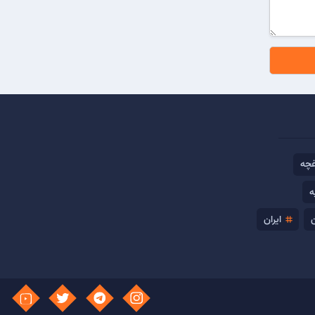
غچه
ه
ایران
tag