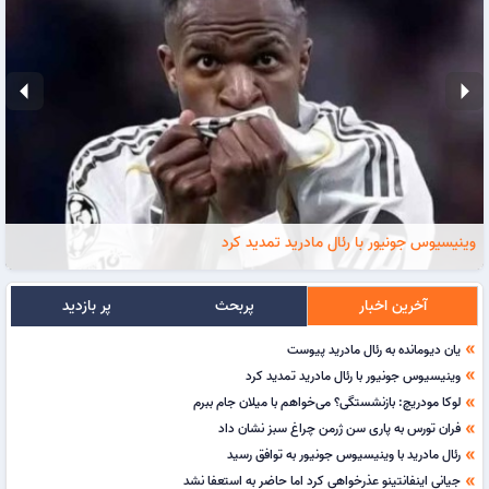
arrow_left
arrow_right
وینیسیوس جونیور با رئال مادرید تمدید کرد
آخرین اخبار
پربحث
پر بازدید
یان دیومانده به رئال مادرید پیوست
double_arrow
وینیسیوس جونیور با رئال مادرید تمدید کرد
double_arrow
لوکا مودریچ: بازنشستگی؟ می‌خواهم با میلان جام ببرم
double_arrow
فران تورس به پاری سن ژرمن چراغ سبز نشان داد
double_arrow
رئال مادرید با وینیسیوس جونیور به توافق رسید
double_arrow
جیانی اینفانتینو عذرخواهی کرد اما حاضر به استعفا نشد
double_arrow