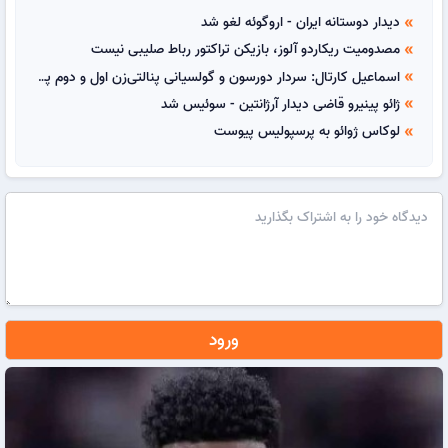
دیدار دوستانه ایران - اروگوئه لغو شد
double_arrow
مصدومیت ریکاردو آلوز، بازیکن تراکتور رباط صلیبی نیست
double_arrow
اسماعیل کارتال: سردار دورسون و گولسیانی پنالتی‌زن اول و دوم پرسپولیس هستند
double_arrow
ژائو پینیرو قاضی دیدار آرژانتین - سوئیس شد
double_arrow
لوکاس ژوائو به پرسپولیس پیوست
double_arrow
ورود