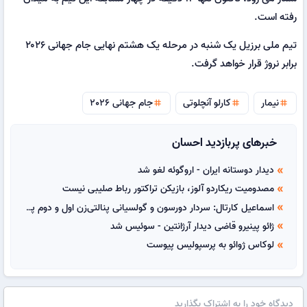
رفته است.
تیم ملی برزیل یک شنبه در مرحله یک هشتم نهایی جام جهانی ۲۰۲۶
برابر نروژ قرار خواهد گرفت.
نیمار
کارلو آنچلوتی
جام جهانی 2026
tag
tag
tag
خبرهای پربازدید احسان
دیدار دوستانه ایران - اروگوئه لغو شد
double_arrow
مصدومیت ریکاردو آلوز، بازیکن تراکتور رباط صلیبی نیست
double_arrow
اسماعیل کارتال: سردار دورسون و گولسیانی پنالتی‌زن اول و دوم پرسپولیس هستند
double_arrow
ژائو پینیرو قاضی دیدار آرژانتین - سوئیس شد
double_arrow
لوکاس ژوائو به پرسپولیس پیوست
double_arrow