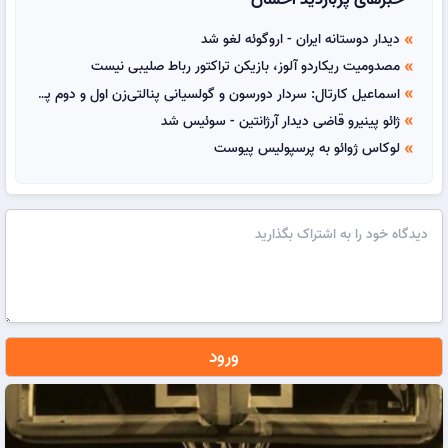
دیدار دوستانه ایران - اروگوئه لغو شد
double_arrow
مصدومیت ریکاردو آلوز، بازیکن تراکتور رباط صلیبی نیست
double_arrow
اسماعیل کارتال: سردار دورسون و گولسیانی پنالتی‌زن اول و دوم پرسپولیس هستند
double_arrow
ژائو پینیرو قاضی دیدار آرژانتین - سوئیس شد
double_arrow
لوکاس ژوائو به پرسپولیس پیوست
double_arrow
ورود