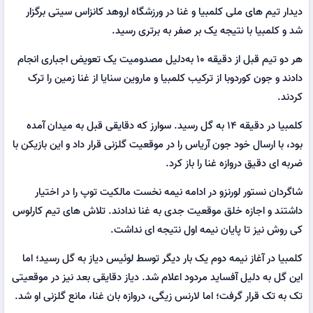
دیدار تیم های ملی کلمبیا و غنا در ورزشگاه اروهد کانزاس سیتی برگزار
شد و کلمبیا با نتیجه یک بر صفر به برتری رسید.
هر دو تیم قبل از دقیقه ۱۰ به‌دلیل مصدومیت یک تعویض اجباری انجام
دادند و جون کوردوبا از ترکیب کلمبیا و ماروین سنایا از غنا زمین را ترک
کردند.
کلمبیا در دقیقه ۱۴ به گل رسید. سوارز که دقایقی قبل به میدان آمده
بود، با ارسال خود جون آریاس را در موقعیت گلزنی قرار داد و این بازیکن با
ضربه ای دقیق دروازه غنا را باز کرد.
شاگردان نستور لورنزو در ادامه نیمه نخست مالکیت توپ را در اختیار
داشتند و اجازه خلق موقعیت جدی به غنا ندادند. تلاش های تیم کارلوس
کی روش نیز تا پایان نیمه اول نتیجه ای نداشت.
کلمبیا در آغاز نیمه دوم یک بار دیگر توسط لوئیس دیاز به گل رسید؛ اما
این گل به دلیل آفساید مردود اعلام شد. دیاز دقایقی بعد نیز در موقعیتی
تک به تک قرار گرفت؛ اما لارنس زیگی، دروازه بان غنا، مانع گلزنی او شد.