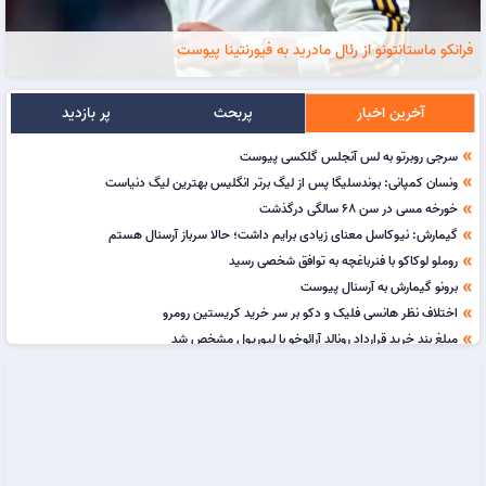
فرانکو ماستانتونو از رئال مادرید به فیورنتینا پیوست
آخرین اخبار
پربحث
پر بازدید
سرجی روبرتو به لس آنجلس گلکسی پیوست
double_arrow
ونسان کمپانی: بوندسلیگا پس از لیگ برتر انگلیس بهترین لیگ دنیاست
double_arrow
خورخه مسی در سن 68 سالگی درگذشت
double_arrow
گیمارش: نیوکاسل معنای زیادی برایم داشت؛ حالا سرباز آرسنال هستم
double_arrow
روملو لوکاکو با فنرباغچه به توافق شخصی رسید
double_arrow
برونو گیمارش به آرسنال پیوست
double_arrow
اختلاف نظر هانسی فلیک و دکو بر سر خرید کریستین رومرو
double_arrow
مبلغ بند خرید قرارداد رونالد آرائوخو با لیورپول مشخص شد
double_arrow
روز شکست انگلیس در آرژانتین جشن ملی اعلام شد
double_arrow
جیانی اینفانتینو و تکذیب شایعه پرداخت پول به کارمند زن
double_arrow
رسوایی تازه برای اینفانتینو؛ ماجرای پرداخت مبلغی شش‌ رقمی به یک کارمند زن
double_arrow
توصیه پپ گواردیولا به رودری: به جای رئال مادرید، به بارسلونا برو!
double_arrow
پرونده انتقال لوئیس هال به منچستریونایتد بسته شد
double_arrow