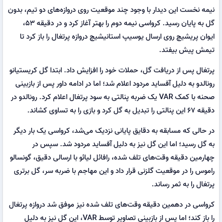
نیمه نخست این دیدار با وجود چند موقعیت روی دروازه‌های دو تیم، بدون
گل به پایان رسید. کرواسی نیمه دوم را بهتر آغاز کرد و در دقیقه ۵۳،
ایوان پریشیچ روی ارسال یوسیپ استانیشیچ دروازه پرتغال را باز کرد تا
تیمش پیش بیفتد.
پرتغال پس از دریافت گل، حملات خود را افزایش داد. ابتدا گل کریستیانو
رونالدو به دلیل آفساید مردود اعلام شد؛ اما در ادامه داور پس از بازبینی
صحنه با کمک VAR یک ضربه پنالتی به سود پرتغال اعلام کرد. رونالدو در
دقیقه ۶۷ این پنالتی را تبدیل به گل کرد و بازی را به تساوی کشاند.
در حالی که مسابقه به دقایق پایانی نزدیک می‌شد، کرواسی یک بار دیگر
به گل رسید؛ اما این گل نیز به دلیل آفساید مردود شد. سپس در
چهارمین دقیقه وقت‌های تلف شده، رافائل لیائو با ارسالی دقیق، گونسالو
راموس را در موقعیت گلزنی قرار داد و این مهاجم با ضربه سر، گل برتری
پرتغال را به ثمر رساند.
کرواسی در دهمین دقیقه وقت‌های تلف شده نیز موفق شد دروازه پرتغال
را باز کند؛ اما پس از بازبینی تصاویر توسط VAR، این گل نیز به دلیل