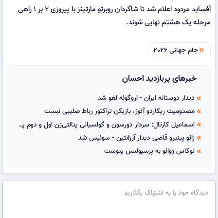
آفساید مردود اعلام شد تا شاگردان روبرتو مارتینز با پیروزی ۲ بر ۱ راهی
مرحله یک هشتم نهایی شوند.
جام جهانی 2026
tag
خبرهای پربازدید احسان
دیدار دوستانه ایران - اروگوئه لغو شد
double_arrow
مصدومیت ریکاردو آلوز، بازیکن تراکتور رباط صلیبی نیست
double_arrow
اسماعیل کارتال: سردار دورسون و گولسیانی پنالتی‌زن اول و دوم پرسپولیس هستند
double_arrow
ژائو پینیرو قاضی دیدار آرژانتین - سوئیس شد
double_arrow
لوکاس ژوائو به پرسپولیس پیوست
double_arrow