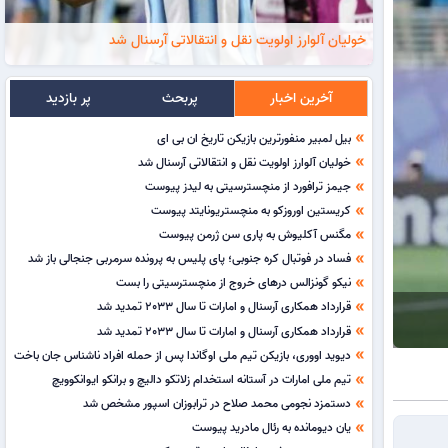
خولیان آلوارز اولویت نقل و انتقالاتی آرسنال شد
آخرین اخبار
پربحث
پر بازدید
بیل لمبیر منفورترین بازیکن تاریخ ان بی ای
double_arrow
خولیان آلوارز اولویت نقل و انتقالاتی آرسنال شد
double_arrow
جیمز ترافورد از منچسترسیتی به لیدز پیوست
double_arrow
کریستین اوروزکو به منچستریونایتد پیوست
double_arrow
مگنس آکلیوش به پاری سن ژرمن پیوست
double_arrow
فساد در فوتبال کره جنوبی؛ پای پلیس به پرونده سرمربی جنجالی باز شد
double_arrow
نیکو گونزالس درهای خروج از منچسترسیتی را بست
double_arrow
قرارداد همکاری آرسنال و امارات تا سال 2033 تمدید شد
double_arrow
قرارداد همکاری آرسنال و امارات تا سال 2033 تمدید شد
double_arrow
دیوید اووری، بازیکن تیم ملی اوگاندا پس از حمله افراد ناشناس جان باخت
double_arrow
تیم ملی امارات در آستانه استخدام زلاتکو دالیچ و برانکو ایوانکوویچ
double_arrow
دستمزد نجومی محمد صلاح در ترابوزان اسپور مشخص شد
double_arrow
یان دیومانده به رئال مادرید پیوست
double_arrow