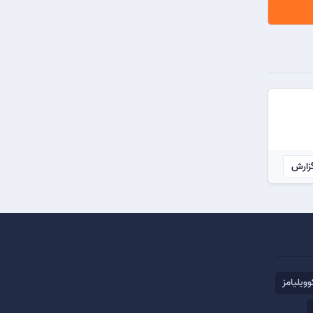
زارش
و‌ویلیامز