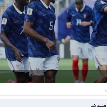
ی
ک هشتم شد