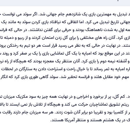
وئد تبدیل به مهمترین بازی یک شانزدهم جام جهانی شد. اگر سوئد می توانست
جهانی تاریخ تبدیل می کرد. اما اتفاقی که نیافتاد بازی کردن سوئد به مانند یک 
یمه اول به شدت ناهماهنگ بودند و حرفی برای گفتن نداشتند. در حالی که فرانس
کرد. آنان راه های مختلفی را برای گل زدن امتحان کردند و از ربیو و دمبله تا ا
. در نهایت در حالی که به نظر می رسید قرار است هر دو تیم به رختکن بروند
 در این موقع بود که امباپه با یک گل تماشایی بازی را یک بر صفر کرد و روند
آشفته نیمه دوم را بازی کرد. آنان منتظر یک معجزه بودند که هیچگاه از راه نر
ره امباپه به ثمر رساند تا با خیال راحت و استراحت دادن به ستارگان در لحظات پ
مهم خود مقابل هلند و فرانسه تحقیر شد. سوئد گاهی طوری بازی کرد که انگار ب
. کم گل، پر از برخورد و اخراجی و در نهایت همه چیز به سود مکزیک میزبان ت
ریتم تشویق تماشاچیان حرکت می کند و هیچگاه از تلاش باز نمی ایستد تا بالا
از کلمبیا بود و تقریبا دو برابر آنان شوت زدند. هر سه میزبان جام دارند رقابت
کزیک در یک هشتم هستند و منتظر آمریکا هستند.