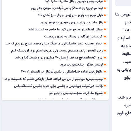
وینیسیوس جونیور با رئال مادرید تمدید کرد
double_arrow
لوکا مودریچ: بازنشستگی؟ می‌خواهم با میلان جام ببرم
double_arrow
 خروس ها
فران تورس به پاری سن ژرمن چراغ سبز نشان داد
double_arrow
تیم
رئال مادرید با وینیسیوس جونیور به توافق رسید
double_arrow
جیانی اینفانتینو عذرخواهی کرد اما حاضر به استعفا نشد
ه با
double_arrow
کریستین نورگارد از آرسنال به اورتون پیوست
double_arrow
مباپه و
ادعای عجیب رئیس بشیکتاش: ما هرگز دنبال محمد صلاح نبودیم که حالا او را از دست داده باشیم!
double_arrow
 و به
ژابی آلونسو: پالمر مصدوم نیست ولی نمی‌خواستم روی او ریسک کنم
double_arrow
 سقوط
ازری کونسا،مدافع مد نظر آرسنال 70 میلیون یورو قیمت‌گذاری شد
double_arrow
سید.
لوئیس فیگو: اینفانتینو باید برود
double_arrow
ایانی به
مانوئل نویر آماده خداحافظی از دنیای فوتبال در تابستان 2027
double_arrow
رای
وینیسیوس: مورینیو از من می‌خواهد همان بازیکنی باشم که همیشه بوده‌ام
double_arrow
رقابت دورتموند، یوونتوس و چلسی برای خرید یانیس کنستانتلیاس
double_arrow
شروع مذاکرات منچسترسیتی با پدرو نتو
double_arrow
مام شد.
سپ بلاتر: زمان آن رسیده که یک زن رئیس فیفا شود
double_arrow
خره
لیونل مسی 80 هزار یورو برای کمک به آسیب‌دیدگان آتش‌سوزی‌های مادرید کمک کرد
double_arrow
 های فوق
سرمربی کیپ ورده در اوج کنار کشید و سرمربی برکان مراکش شد
double_arrow
برونو گیمارش در آستانه انتقال به آرسنال
double_arrow
هروه رنار سرمربی تیم ملی ساحل عاج شد
double_arrow