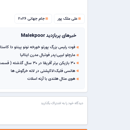
علی ملک پور
جام جهانی 2026
tag
tag
خبرهای پربازدید Malekpoor
فوت رئیس بزرگ پورتو خورخه نونو پینتو دا کاستا
double_arrow
مارچلو لیپی:پدر فوتبال مدرن ایتالیا
double_arrow
30 بازیکن برتر آفریقا در ۳۰ سال گذشته ( قسمت اول)
double_arrow
هانسی فلیک:لاکپشتی در لانه خرگوش ها
double_arrow
هوی متال هلندی با آرنه اسلات
double_arrow