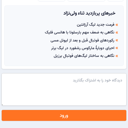
خبرهای پربازدید ثناء ولی‌نژاد
فرمت جدید لیگ آرژانتین
double_arrow
نگاهی به ضعف مهم بارسلونا با هانسی فلیک
double_arrow
رکوردهای فوتبال قبل و بعد از لیونل مسی
double_arrow
احیای دوبارهٔ مارکوس رشفورد در لیگ برتر
double_arrow
نگاهی به ساختار لیگ‌های فوتبال برزیل
double_arrow
ورود