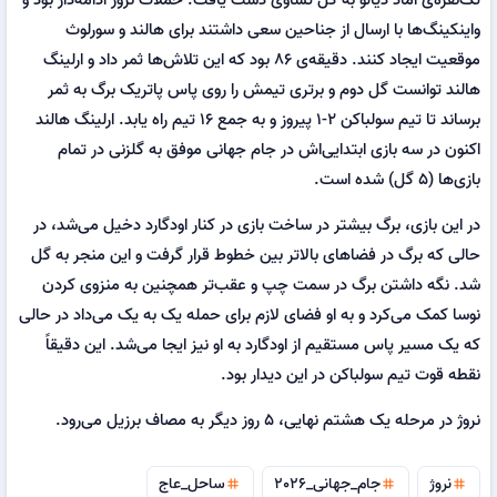
واینکینگ‌ها با ارسال از جناحین سعی داشتند برای هالند و سورلوث
موقعیت ایجاد کنند. دقیقه‌ی ۸۶ بود که این تلاش‌ها ثمر داد و ارلینگ
هالند توانست گل دوم و برتری تیمش را روی پاس پاتریک برگ به ثمر
برساند تا تیم سولباکن ۲-۱ پیروز و به جمع ۱۶ تیم راه یابد. ارلینگ هالند
اکنون در سه بازی ابتدایی‌اش در جام جهانی موفق به گلزنی در تمام
بازی‌ها (۵ گل) شده است.
در این بازی، برگ بیشتر در ساخت بازی در کنار اودگارد دخیل می‌شد، در
حالی که برگ در فضاهای بالاتر بین خطوط قرار گرفت و این منجر به گل
شد. نگه داشتن برگ در سمت چپ و عقب‌تر همچنین به منزوی کردن
نوسا کمک می‌کرد و به او فضای لازم برای حمله یک به یک می‌داد در حالی
که یک مسیر پاس مستقیم از اودگارد به او نیز ایجا می‌شد. این دقیقاً
نقطه قوت تیم سولباکن در این دیدار بود.
نروژ در مرحله یک هشتم نهایی، ۵ روز دیگر به مصاف برزیل می‌رود.
نروژ
جام_جهانی_2026
ساحل_عاج
tag
tag
tag