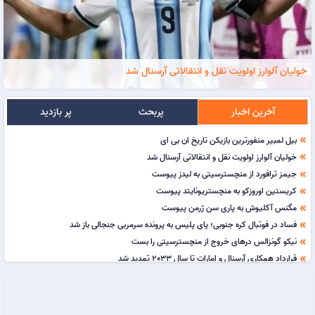
خولیان آلوارز اولویت نقل و انتقالاتی آرسنال شد
آخرین اخبار
پربحث
پر بازدید
بیل لمبیر منفورترین بازیکن تاریخ ان بی ای
double_arrow
خولیان آلوارز اولویت نقل و انتقالاتی آرسنال شد
double_arrow
جیمز ترافورد از منچسترسیتی به لیدز پیوست
double_arrow
کریستین اوروزکو به منچستریونایتد پیوست
double_arrow
مگنس آکلیوش به پاری سن ژرمن پیوست
double_arrow
فساد در فوتبال کره جنوبی؛ پای پلیس به پرونده سرمربی جنجالی باز شد
double_arrow
نیکو گونزالس درهای خروج از منچسترسیتی را بست
double_arrow
قرارداد همکاری آرسنال و امارات تا سال 2033 تمدید شد
double_arrow
قرارداد همکاری آرسنال و امارات تا سال 2033 تمدید شد
double_arrow
دیوید اووری، بازیکن تیم ملی اوگاندا پس از حمله افراد ناشناس جان باخت
double_arrow
تیم ملی امارات در آستانه استخدام زلاتکو دالیچ و برانکو ایوانکوویچ
double_arrow