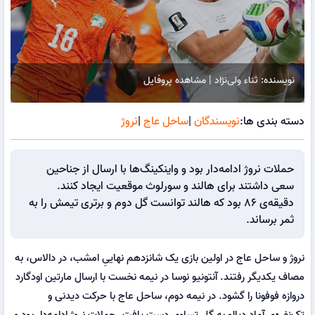
نویسنده: ثناء ولی‌نژاد | مشاهده پروفایل
دسته بندی ها:
نویسندگان
|
ساحل عاج
|
نروژ
حملات نروژ ادامه‌دار بود و واینکینگ‌ها با ارسال از جناحین
سعی داشتند برای هالند و سورلوث موقعیت ایجاد کنند.
دقیقه‌ی ۸۶ بود که هالند توانست گل دوم و برتری تیمش را به
ثمر برساند.
نروژ و ساحل عاج در اولین بازی یک شانزدهم نهاییِ امشب، در دالاس، به
مصاف یکدیگر رفتند. آنتونیو نوسا در نیمه نخست با ارسال مارتین اودگارد
دروازه فوفونا را گشود. در نیمه دوم، ساحل عاج با حرکت دیدنی و
تک‌نفره‌ی آماد دیالو به گل تساوی دست یافت. حملات نروژ ادامه‌دار بود و