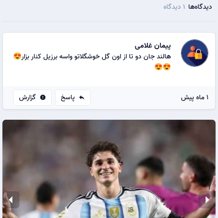
دیدگاه‌ها
1 دیدگاه
پیمان غلامی
هالند جان دو تا از اون گل خوشگلاتو واسه برزیل کنار بزار😍
😍😍
1 ماه پیش
پاسخ
گزارش
report
reply
arrow_left
arrow_right