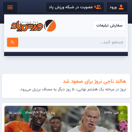
group_add
person
menu
ورود
عضویت در شبکه ورزش پاد
سفارش تبلیغات
search
هالند ناجی نروژ برای صعود شد
نروژ در مرحله یک هشتم نهایی، ۵ روز دیگر به مصاف برزیل می‌رود.
کد خبر: 6430
زمان: 19:07 1405/4/9
بازدید: 15