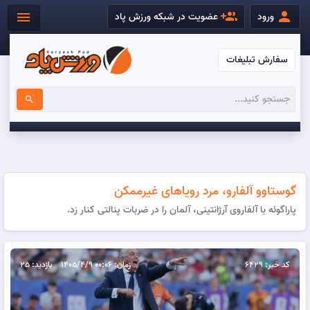
group_add
person
menu
ورود
عضویت در شبکه ورزش پاد
سفارش تبلیغات
search
گوستاوو آلفارو، مرد رویاهای غیرممکن
پاراگوئه با آلفاروی آرژانتینی، آلمان را در ضربات پنالتی کنار زد.
کد خبر: 6429
زمان: 00:06 1405/4/9
بازدید: 25