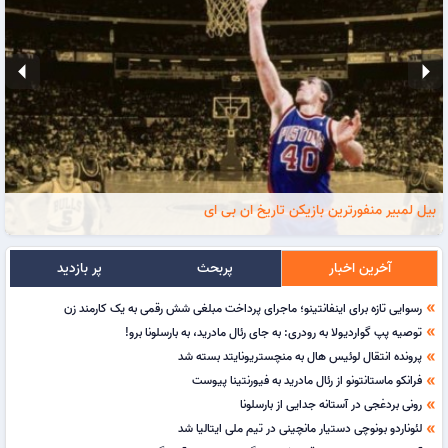
arrow_left
arrow_right
بیل لمبیر منفورترین بازیکن تاریخ ان بی ای
آخرین اخبار
پربحث
پر بازدید
رسوایی تازه برای اینفانتینو؛ ماجرای پرداخت مبلغی شش‌ رقمی به یک کارمند زن
double_arrow
توصیه پپ گواردیولا به رودری: به جای رئال مادرید، به بارسلونا برو!
double_arrow
پرونده انتقال لوئیس هال به منچستریونایتد بسته شد
double_arrow
فرانکو ماستانتونو از رئال مادرید به فیورنتینا پیوست
double_arrow
رونی بردغجی در آستانه جدایی از بارسلونا
double_arrow
لئوناردو بونوچی دستیار مانچینی در تیم ملی ایتالیا شد
double_arrow