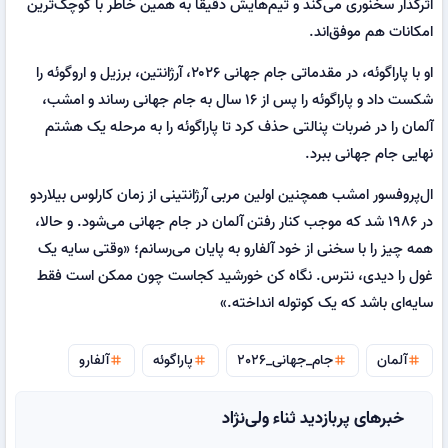
اثرگذار سخنوری می‌کند و تیم‌هایش دقیقاً به همین خاطر با کوچک‌ترین
امکانات هم موفق‌اند.
او با پاراگوئه، در مقدماتی جام جهانی ۲۰۲۶، آرژانتین، برزیل و اروگوئه را
شکست داد و پاراگوئه را پس از ۱۶ سال به جام جهانی رساند و امشب،
آلمان را در ضربات پنالتی حذف کرد تا پاراگوئه را به مرحله یک هشتم
نهایی جام جهانی ببرد.
ال‌پروفسور امشب همچنین اولین مربی آرژانتینی از زمان کارلوس بیلاردو
در ۱۹۸۶ شد که موجب کنار رفتن آلمان در جام جهانی می‌شود. و حالا،
همه چیز را با سخنی از خود آلفارو به پایان می‌رسانم؛ «وقتی سایه یک
غول را دیدی، نترس. نگاه کن خورشید کجاست چون ممکن است فقط
سایه‌ای باشد که یک کوتوله انداخته.»
آلمان
جام_جهانی_2026
پاراگوئه
آلفارو
tag
tag
tag
tag
خبرهای پربازدید ثناء ولی‌نژاد