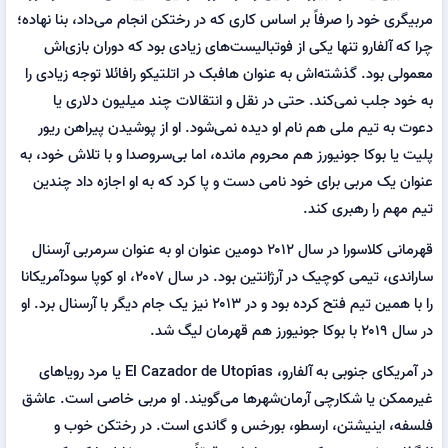
مربیگری خود را صرفاً بر اساس کاری که در رختکن انجام می‌داد، بنا نهاده؛
چرا که آلفارو تنها یکی از فوتبالیست‌های زیادی بود که دوران بازی‌اش
معمولی بود. گذشته‌اش به عنوان هافبک در اتلتیکو رافائلا توجه زیادی را
به خود جلب نمی‌کند. حتی در نقل و انتقالات چند میلیون دلاری یا
دعوت به تیم ملی هم نام او دیده نمی‌شود. او از پوشیدن پیراهن ریور
پلیت یا بوکا جونیورز هم محروم مانده، اما بی‌سروصدا و با تلاش خود، به
عنوان یک مربی برای خود نامی دست و پا کرد که به او اجازه داد چندین
تیم مهم را رهبری کند.
قهرمانی کلاسورا در سال ۲۰۱۲ دومین عنوان او به عنوان سرمربی آرسنال
ساراندی، تیمی کوچیک در آرژانتین بود. در سال ۲۰۰۷، او کوپا سودآمریکانا
را با همین تیم فتح کرده بود و در ۲۰۱۳ نیز یک جام دیگر با آرسنال برد. او
در سال ۲۰۱۹ با بوکا جونیورز هم قهرمان لیگ شد.
در آمریکای جنوبی به آلفارو، El Cazador de Utopías یا مرد رویاهای
غیرممکن یا شکارچی آرمان‌شهرها می‌گویند. او مربی خاصی است. عاشق
فلسفه، اینیشتن، ارسطو، بورخس و گاندی است. در رختکن خوب و