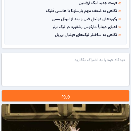
فرمت جدید لیگ آرژانتین
double_arrow
نگاهی به ضعف مهم بارسلونا با هانسی فلیک
double_arrow
رکوردهای فوتبال قبل و بعد از لیونل مسی
double_arrow
احیای دوبارهٔ مارکوس رشفورد در لیگ برتر
double_arrow
نگاهی به ساختار لیگ‌های فوتبال برزیل
double_arrow
ورود