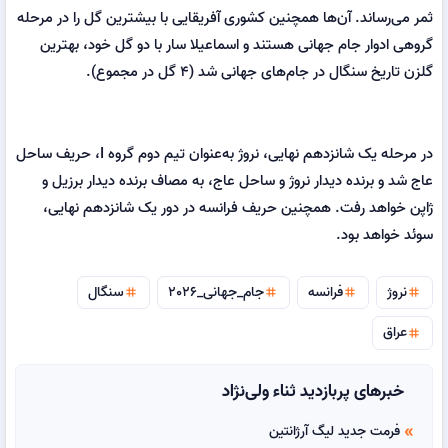
ثمر می‌رساند. آن‌ها همچنین کشوری آفریقایی با بیشترین گل را در مرحله
گروهی ادوار جام‌ جهانی هستند و اسماعیلا سار با دو گل خود، بهترین
گلزن تاریخ سنگال در جام‌های جهانی شد (۴ گل در مجموع).
در مرحله یک شانزدهم نهایی، نروژ به‌عنوان تیم دوم گروه I، حریف ساحل
عاج شد و برنده دیدار نروژ و ساحل عاج، به مصاف برنده دیدار برزیل و
ژاپن‌ خواهد رفت. همچنین حریف فرانسه در دور یک شانزدهم نهایی،
سوئد خواهد بود.
نروژ
فرانسه
جام_جهانی_2026
سنگال
tag
tag
tag
tag
عراق
tag
خبرهای پربازدید ثناء ولی‌نژاد
فرمت جدید لیگ آرژانتین
double_arrow