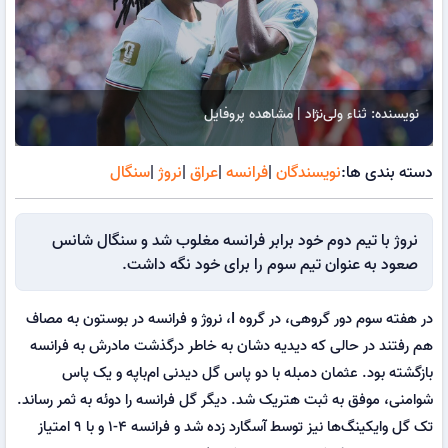
نویسنده: ثناء ولی‌نژاد | مشاهده پروفایل
دسته بندی ها:
نویسندگان
|
فرانسه
|
عراق
|
نروژ
|
سنگال
نروژ با تیم دوم خود برابر فرانسه مغلوب شد و سنگال شانس
صعود به عنوان تیم سوم را برای خود نگه داشت.
در هفته سوم دور گروهی، در گروه I، نروژ و فرانسه در بوستون به مصاف
هم رفتند در حالی که دیدیه دشان به خاطر درگذشت مادرش به فرانسه
بازگشته بود. عثمان دمبله با دو پاس گل دیدنی ام‌باپه و یک پاس
شوامنی، موفق به ثبت هتریک شد. دیگر گل فرانسه را دوئه به ثمر رساند.
تک گل وایکینگ‌ها نیز توسط آسگارد زده شد و فرانسه ۴-۱ و با ۹ امتیاز