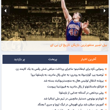
arrow_left
arrow_right
بیل لمبیر منفورترین بازیکن تاریخ ان بی ای
آخرین اخبار
پربحث
پر بازدید
رسوایی تازه برای اینفانتینو؛ ماجرای پرداخت مبلغی شش‌ رقمی به یک کارمند زن
double_arrow
توصیه پپ گواردیولا به رودری: به جای رئال مادرید، به بارسلونا برو!
double_arrow
پرونده انتقال لوئیس هال به منچستریونایتد بسته شد
double_arrow
فرانکو ماستانتونو از رئال مادرید به فیورنتینا پیوست
double_arrow
رونی بردغجی در آستانه جدایی از بارسلونا
double_arrow
لئوناردو بونوچی دستیار مانچینی در تیم ملی ایتالیا شد
double_arrow
آموریم: میلان باید برای قهرمانی در لیگ اروپا و سری آ‌ بجنگد
double_arrow