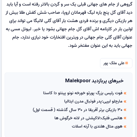
گروهی از جام های جهانی قبلی یک سر و گردن بالاتر رفته است و آیا باید
دید آقای گل پنج باره لیگ قهرمانان اروپا، صاحب شش کفش طلا بیش از
هر بازیکن دیگری و برنده فردی هشت بار آقای گلی لالیگا می تواند برای
اولین بار در کارنامه اش آقای گل جام جهانی بشود یا خیر. لیونل مسی به
عنوان آقای گلی جام جهانی در ویترین افتخارات خود نیازی ندارد، جام
جهانی باید به این عنوان مفتخر شود.
علی ملک پور
tag
خبرهای پربازدید Malekpoor
فوت رئیس بزرگ پورتو خورخه نونو پینتو دا کاستا
double_arrow
مارچلو لیپی:پدر فوتبال مدرن ایتالیا
double_arrow
30 بازیکن برتر آفریقا در ۳۰ سال گذشته ( قسمت اول)
double_arrow
هانسی فلیک:لاکپشتی در لانه خرگوش ها
double_arrow
هوی متال هلندی با آرنه اسلات
double_arrow