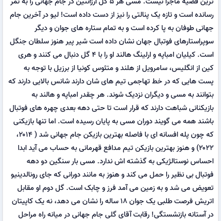
ترین قضیه ماجرا نیست. مسی هر ۵ گل آرژانتین در جام جهانی را به ثمر
رسانده است و تازه یک پنالتی را نیز از دست داده است! لیو در آخرین جام
جهانی طوفان به پا کرده است و به تمام ستاره های جوان و دیگر
سوپراستارهای فوتبال جهان نشان داده است شیر پیر هنوز سلطان جنگل
است. کیلیان امباپه و ارلینگ هالند او را با ۴ گل دنبال می کنند و هری
کین از انگلیس، سامرویل از هلند و متئوس کونیا از برزیل با توجه به
پست هایی که در خط تهاجمی تیم های شان دارند شانس بالایی دارند که
بتوانند به مسی و دیگران نزدیک شوند. هر چقدر امباپه و هالند به
بازیکنانی شباهت دارند که قرار است تا حتی دهه بعدی چهره های فوتبال
باشند همه می گویند دوران مسی به پایان رسیده است. اما تنها بازیکنی
که چون پله افسانه ای با فاصله بهترین بازیکن جام جهانی شد ( ۲۰۱۴،
۲۰۲۲) و هنوز بهترین بازیکن تیم مدافع قهرمانی به حساب می آید ابدا
احساس نوستالژیکی به گذشته اش ندارد. مسی بار سنگین دو دهه
فوتبال بی نظیر را حمل می کند و هنوز به مانند دورانی که جای رونالدینیو
تعویض می شد و به زمین می آمد فرز و چابک است. گل دوم او مقابل
اتریش فرصت طلبی یک جوان ۱۸ ساله را نشان می دهد، نه یک کاپیتان
در آستانه بازنشستگی! رقابت آقای گلی جام جهانی در میانه راه مراحل