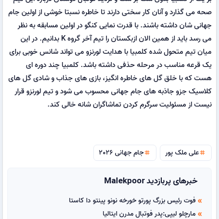
صحه می گذارد و آنان کار سختی دارند تا خاطره نسبتا خوشی از اولین جام
جهانی شان داشته باشند. با قدرت نمایی کنگو در اولین مسابقه به نظر
می رسد باید از همین الان ازبکستان را تیم آخر گروه K بدانیم. در این
میان تیم متحول شده کلمبیا با هدایت لورنزو می تواند شانس خوبی برای
یک قرعه مناسب در مرحله حذفی داشته باشد. کلمبیا چند دوره ای
هست که با خلق گل های خاطره انگیز، بازی های جذاب و شادی گل های
کلاسیک جزو جاذبه های جام جهانی محسوب می شود و تیم لورنزو قرار
نیست از مسئولیت سرگرم کردن تماشاگران شانه خالی کند.
علی ملک پور
جام جهانی 2026
tag
tag
خبرهای پربازدید Malekpoor
فوت رئیس بزرگ پورتو خورخه نونو پینتو دا کاستا
double_arrow
مارچلو لیپی:پدر فوتبال مدرن ایتالیا
double_arrow