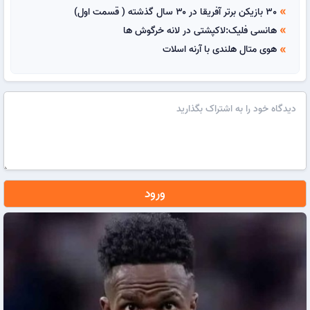
30 بازیکن برتر آفریقا در ۳۰ سال گذشته ( قسمت اول)
double_arrow
هانسی فلیک:لاکپشتی در لانه خرگوش ها
double_arrow
هوی متال هلندی با آرنه اسلات
double_arrow
ورود