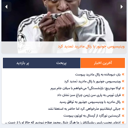
arrow_left
arrow_right
وینیسیوس جونیور با رئال مادرید تمدید کرد
آخرین اخبار
پربحث
پر بازدید
یان دیومانده به رئال مادرید پیوست
double_arrow
وینیسیوس جونیور با رئال مادرید تمدید کرد
double_arrow
لوکا مودریچ: بازنشستگی؟ می‌خواهم با میلان جام ببرم
double_arrow
فران تورس به پاری سن ژرمن چراغ سبز نشان داد
double_arrow
رئال مادرید با وینیسیوس جونیور به توافق رسید
double_arrow
جیانی اینفانتینو عذرخواهی کرد اما حاضر به استعفا نشد
double_arrow
کریستین نورگارد از آرسنال به اورتون پیوست
double_arrow
ادعای عجیب رئیس بشیکتاش: ما هرگز دنبال محمد صلاح نبودیم که حالا او را از دست داده باشیم!
double_arrow