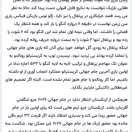
طلایی بلژیک نتوانست به نتایج قابل قبولی دست پیدا کند حالا به نظر
می رسد قصد خرابکاری در پرتغال را نیز دارد. ژائو نوس بازیکن فیکس پاری
سن ژرمن توانست در دقیقه ۶ دروازه کنگو را باز کند و همه انتظار یک
قصابی را داشتند. اما وقتی نیمه اول تمام شد این کنگو بود که ۶ شوت را
زده بود و پرتغال تنها ۲ شوت را به سمت دروازه حریف روانه کرده بود.
اینکه پرتغال به زودی گل خواهد خورد برای آنان که بازی های جام جهانی
را تماشا کرده بودند بی تردید نبود. نرسیدن توپ به کریستیانو رونالدو به
عنوان تک مهاجم پرتغال و ترکیب لایه به لایه کنگو با ۵۳۲ اجازه نداد در
اولین بازی آخرین جام جهانی کریستیانو عملکرد اعجاب آوری از او داشته
باشیم. اما کار رونالدو با جام هنوز تمام نشده است. البته اگر تصمیم های
غیرعقلانی تاکتیکی مارتینز بگذارد.
هیچکس از ازبکستان انتظار ندارد در جام جهانی ۲۰۲۶ جزو شگفتی
آفرینان باشد. ازبکستان جزو تیم هایی است که برای اولین بار در جام
جهانی حضور پیدا می کند و بسیاری اعتقاد دارند اگر فرمت ۳۲ تیم باقی
مانده بود حضور ازبک ها در جام جهانی ۲۰۲۶ غیر ممکن بود. شکست سه
بر یک از کلمبیا بدون شک بر شک و تردید فوتبال دوستان درباره این تیم