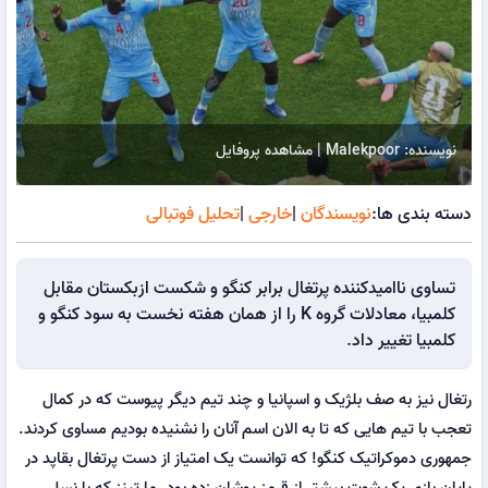
نویسنده: Malekpoor | مشاهده پروفایل
دسته بندی ها:
نویسندگان
|
خارجی
|
تحلیل فوتبالی
تساوی ناامیدکننده پرتغال برابر کنگو و شکست ازبکستان مقابل
کلمبیا، معادلات گروه K را از همان هفته نخست به سود کنگو و
کلمبیا تغییر داد.
رتغال نیز به صف بلژیک و اسپانیا و چند تیم دیگر پیوست که در کمال
تعجب با تیم هایی که تا به الان اسم آنان را نشنیده بودیم مساوی کردند.
جمهوری دموکراتیک کنگو! که توانست یک امتیاز از دست پرتغال بقاپد در
پایان بازی یک شوت بیشتر از قرمز پوشان زده بود. مارتینز که با نسل