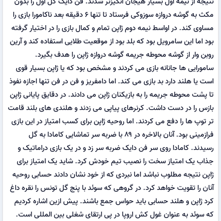
نتیجه از نیمه اول بسیار هیجان انگیزتر شدند. فن دایک گل اول را بدون
مکث به گوشه دروازه سوزوکی فرستاد تا تنها ۶ دقیقه بعد ناکامورا بازی را
مساوی کند. در اواسط نیمه دوم ژاپن تمام و کمال بازی را در اختیار گرفته
بود اما این سامرویل بود که بلد بود از موقعیت طلایی استفاده کند و آرین
روبن وار از گوشه محوطه جریمه گوشه دروازه ژاپن را هدف بگیرد.
سامورایی ها جانانه بازی می کردند و مشخص بود که یا ژاپن بسیار قوی
است یا هلند دارد بد بازی می کند. اما دامفریز و فن در فن تنها اجازه نفوذ
تا پشت محوطه جریمه را به بازیکنان ژاپن می دادند. در دقایق پایانی ژاپن
بازس را در دست داشت. کرنرهای پیاپی می زدند و هلندی های بلند قامت
تر توپ ها را دفع می کردند. اما روحیه ژاپن برای کسب امتیاز در این بازی
فرازمینی بود. آنان بالاخره در ۸۹ با ضربه سر تماشایی کامادا به گل
رسیدند. کامادا روی سر فن دایک ضربه سر زد و در یک بازی دراماتیک و
جذاب یک امتیاز سخت را نصیب تیم خودش کرد. شاید یک امتیاز برای
ژاپن نتیجه مطلوب نباشد اما نبردی که از خود نشان دادند حسابی روحیه
آنان را تقویت خواهد کرد. در گروهی که سوئد با پنج گل تونس را نقره داغ
کرد ژاپن و هلند حسابی باید حواس جمع باشند. پیش ازین اشاره کردیم
که سوئد به عنوان غول کش اروپا در پی ارتقای شغلی بین المللی است.