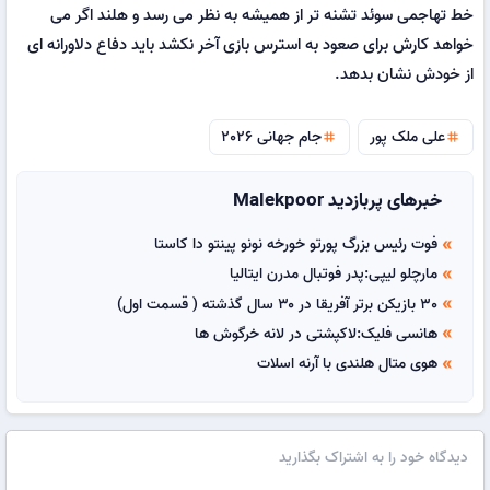
خط تهاجمی سوئد تشنه تر از همیشه به نظر می رسد و هلند اگر می
خواهد کارش برای صعود به استرس بازی آخر نکشد باید دفاع دلاورانه ای
از خودش نشان بدهد.
علی ملک پور
جام جهانی 2026
tag
tag
خبرهای پربازدید Malekpoor
فوت رئیس بزرگ پورتو خورخه نونو پینتو دا کاستا
double_arrow
مارچلو لیپی:پدر فوتبال مدرن ایتالیا
double_arrow
30 بازیکن برتر آفریقا در ۳۰ سال گذشته ( قسمت اول)
double_arrow
هانسی فلیک:لاکپشتی در لانه خرگوش ها
double_arrow
هوی متال هلندی با آرنه اسلات
double_arrow