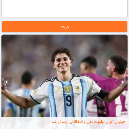
ورود
arrow_left
arrow_right
خولیان آلوارز اولویت نقل و انتقالاتی آرسنال شد