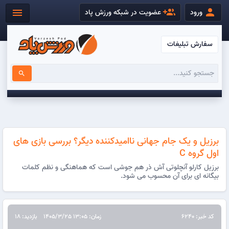
group_add
person
menu
ورود
عضویت در شبکه ورزش پاد
سفارش تبلیغات
search
برزیل و یک جام جهانی ناامیدکننده دیگر؟ بررسی بازی های
اول گروه C
برزیل کارلو آنچلوتی آش ذر هم جوشی است که هماهنگی و نظم کلمات
بیگانه ای برای آن محسوب می شود.
کد خبر: 6240
زمان: 13:05 1405/3/25
بازدید: 18