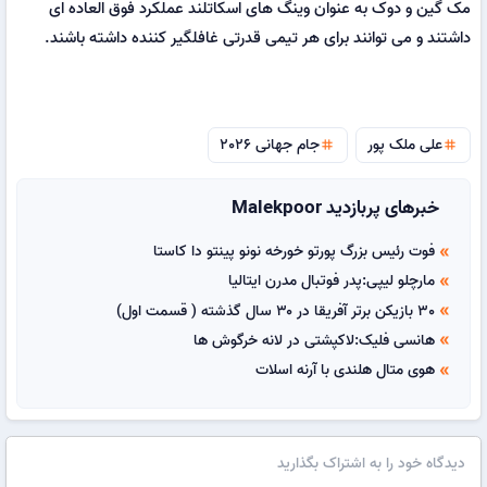
مک گین و دوک به عنوان وینگ های اسکاتلند عملکرد فوق العاده ای
داشتند و می توانند برای هر تیمی قدرتی غافلگیر کننده داشته باشند.
علی ملک پور
جام جهانی 2026
tag
tag
خبرهای پربازدید Malekpoor
فوت رئیس بزرگ پورتو خورخه نونو پینتو دا کاستا
double_arrow
مارچلو لیپی:پدر فوتبال مدرن ایتالیا
double_arrow
30 بازیکن برتر آفریقا در ۳۰ سال گذشته ( قسمت اول)
double_arrow
هانسی فلیک:لاکپشتی در لانه خرگوش ها
double_arrow
هوی متال هلندی با آرنه اسلات
double_arrow