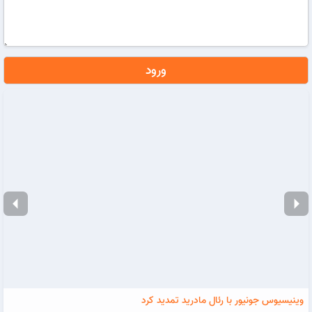
ورود
arrow_left
arrow_right
وینیسیوس جونیور با رئال مادرید تمدید کرد