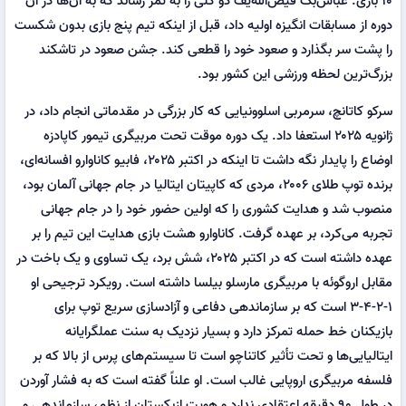
۱۰ بازی. عباس‌بک فیض‌الله‌یف دو گلی را به ثمر رساند که به آن‌ها در آن
دوره از مسابقات انگیزه اولیه داد، قبل از اینکه تیم پنج بازی بدون شکست
را پشت سر بگذارد و صعود خود را قطعی کند. جشن صعود در تاشکند
بزرگ‌ترین لحظه ورزشی این کشور بود.
سرکو کاتانچ، سرمربی اسلوونیایی که کار بزرگی در مقدماتی انجام داد، در
ژانویه ۲۰۲۵ استعفا داد. یک دوره موقت تحت مربیگری تیمور کاپادزه
اوضاع را پایدار نگه داشت تا اینکه در اکتبر ۲۰۲۵، فابیو کاناوارو افسانه‌ای،
برنده توپ طلای ۲۰۰۶، مردی که کاپیتان ایتالیا در جام جهانی آلمان بود،
منصوب شد و هدایت کشوری را که اولین حضور خود را در جام جهانی
تجربه می‌کرد، بر عهده گرفت. کاناوارو هشت بازی هدایت این تیم را بر
عهده داشته است که در اکتبر ۲۰۲۵، شش برد، یک تساوی و یک باخت در
مقابل اروگوئه با مربیگری مارسلو بیلسا داشته است. رویکرد ترجیحی او
۱-۲-۴-۳ است که بر سازماندهی دفاعی و آزادسازی سریع توپ برای
بازیکنان خط حمله تمرکز دارد و بسیار نزدیک به سنت عملگرایانه
ایتالیایی‌ها و تحت تأثیر کاتناچو است تا سیستم‌های پرس از بالا که بر
فلسفه مربیگری اروپایی غالب است. او علناً گفته است که به فشار آوردن
در طول ۹۰ دقیقه اعتقادی ندارد و هویت ازبکستان از نظم، سازماندهی و