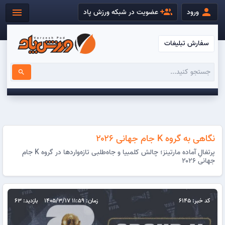
group_add
person
menu
ورود
عضویت در شبکه ورزش پاد
سفارش تبلیغات
search
نگاهی به گروه K جام جهانی ۲۰۲۶
پرتغالِ آماده مارتینز؛ چالش کلمبیا و جاه‌طلبی تازه‌واردها در گروه K جام
جهانی ۲۰۲۶
کد خبر: 6145
زمان: 11:59 1405/3/17
بازدید: 63