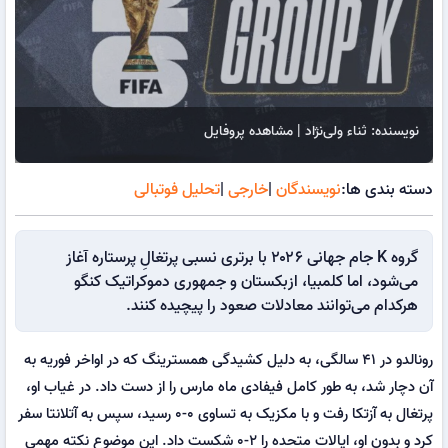
نویسنده: ثناء ولی‌نژاد | مشاهده پروفایل
دسته بندی ها:
نویسندگان
|
خارجی
|
تحلیل فوتبالی
گروه K جام جهانی ۲۰۲۶ با برتری نسبی پرتغالِ پرستاره آغاز
می‌شود، اما کلمبیا، ازبکستان و جمهوری دموکراتیک کنگو
هرکدام می‌توانند معادلات صعود را پیچیده کنند.
رونالدو در ۴۱ سالگی، به دلیل کشیدگی همسترینگ که در اواخر فوریه به
آن دچار شد، به طور کامل فیفادی ماه مارس را از دست داد. در غیاب او،
پرتغال به آزتکا رفت و با مکزیک به تساوی ۰-۰ رسید، سپس به آتلانتا سفر
کرد و بدون او، ایالات متحده را ۲-۰ شکست داد. این موضوع نکته مهمی