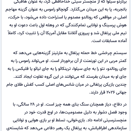
برناردو سیلوا که از منچستر سیتی خداحافظی کرد، به عنوان هافبکی
باتجربه، پا به این میدان می‌گذارد. گونچالو راموس به عنوان گزینه مهاجم
اصلی در مواقعی که رونالدو مصدوم یا استراحت داده می‌شود، با حرکت،
هوش پرسینگ و توانایی تمام‌کنندگی که در وهله اول باعث دعوت او به
تیم ملی پرتغال شد و پیروزی آتلانتا مقابل آمریکا آن را تثبیت کرد، کاملاً
آماده مسابقات است.
سیستم چرخشی خط حمله پرتغال به مارتینز گزینه‌هایی می‌دهد که
کمتر مربی در این تورنمنت از آن برخوردار است. او می‌تواند راموس را به
جای رونالدو، نتو را به جای سیلوا، ترینکائو را به جای لیائو یا فلیکس را به
جای او به میدان بفرستد که می‌توانند در این گروه تفاوت ایجاد کنند.
چندین بازیکن پرتغالی در میان شانس‌های اصلی کسب کفش طلای جام
جهانی ۲۰۲۶ قرار دارند.
در دفاع، دیاز همچنان سنگ بنای همه چیز است. او در ۲۸ سالگی، با
وجود فصل دشوار به دلیل مصدومیت‌ها، در اوج قدرت خود در
منچسترسیتی ادامه داد. بازی‌خوانی، تسلط او بر بازی هوایی و توانایی
سازماندهی اطرافیانش، به پرتغال یک رهبر دفاعی می‌دهد که شایسته‌ی