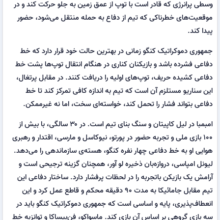
وسطی پرانرژی که قادر است با توپ از عمق زمین به جلو حرکت کند و در
موقعیت‌های خطرناکی که تیم از دفاع به حمله منتقل می‌شود، حضور
پیدا کند.
جمهوری دموکراتیک کنگو زمانی در بهترین حالت خود قرار دارد که خط
دفاعی فشرده باشد و بازیکنان کناری در هنگام انتقال توپ‌ها پشت خط
دفاعی کشیده حریف، توپ‌های اولیه را دریافت کنند. در مقابل پرتغال،
این سناریو مستلزم آن است که تیم به اندازه کافی تمرکز کند تا خط
دفاعی بتواند فشار را تحمل کند، خواسته‌ای سخت، اما نه غیرممکن.
امبمبا در لیل کاپیتان و سنگ بنای تیم است. در ۳۰ سالگی، با بیش از
۱۰۰ بازی ملی و تجربه حضور در پورتو، نیوکاسل و مارسی، اقتدار و رهبری
هوایی او به خط دفاعی چهار نفره کنگو، هسته‌ی سازماندهی را می‌دهد.
لیونل امپاسی، دروازه‌بان ذخیره لو آور، همچنان گزینه ترجیحی است و
آرامش یک بازیکن باتجربه را در لحظات پرفشار دارد. ساختار دفاعی این
تیم مقابل جامائیکا به مدت ۹۰ دقیقه محکم و قاطع عمل کرد و این
انعطاف‌پذیری، پایه و اساسی است که جمهوری دموکراتیک کنگو باید در
سه بازی گروهی بر اساس آن بازی کند. ماسواکو، فن‌بیساکا و توانزبه خط