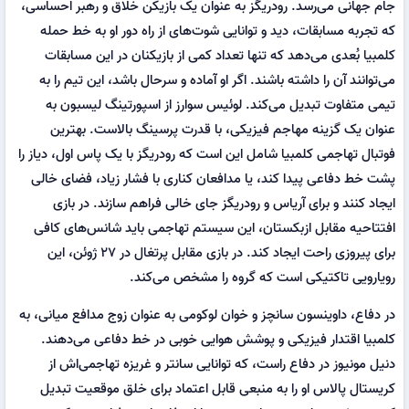
جام جهانی می‌رسد. رودریگز به عنوان یک بازیکن خلاق و رهبر احساسی،
که تجربه مسابقات، دید و توانایی شوت‌های از راه دور او به خط حمله
کلمبیا بُعدی می‌دهد که تنها تعداد کمی از بازیکنان در این مسابقات
می‌توانند آن را داشته باشند. اگر او آماده و سرحال باشد، این تیم را به
تیمی متفاوت تبدیل می‌کند. لوئیس سوارز از اسپورتینگ لیسبون به
عنوان یک گزینه مهاجم فیزیکی، با قدرت پرسینگ بالاست. بهترین
فوتبال تهاجمی کلمبیا شامل این است که رودریگز با یک پاس اول، دیاز را
پشت خط دفاعی پیدا کند، یا مدافعان کناری با فشار زیاد، فضای خالی
ایجاد کنند و برای آریاس و رودریگز جای خالی فراهم سازند. در بازی
افتتاحیه مقابل ازبکستان، این سیستم تهاجمی باید شانس‌های کافی
برای پیروزی راحت ایجاد کند. در بازی مقابل پرتغال در ۲۷ ژوئن، این
رویارویی تاکتیکی است که گروه را مشخص می‌کند.
در دفاع، داوینسون سانچز و خوان لوکومی به عنوان زوج مدافع میانی، به
کلمبیا اقتدار فیزیکی و پوشش هوایی خوبی در خط دفاعی می‌دهند.
دنیل مونیوز در دفاع راست، که توانایی سانتر و غریزه تهاجمی‌اش از
کریستال پالاس او را به منبعی قابل اعتماد برای خلق موقعیت تبدیل