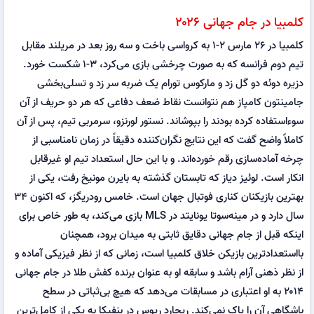
کلمبیا در جام جهانی ۲۰۲۶
کلمبیا در ۲۶ مارس ۲-۱ به کرواسی باخت و سه روز بعد در مریلند مقابل
تیم دوم فرانسه که به صورت چرخشی بازی می‌کرد، ۳-۱ شکست خورد.
دزیره دوئه دو گل زد و مارکوس تورام یک ضربه سر زد و تسلی‌بخشی
جامینتون کامپاز هم نتوانست نقاط ضعف دفاعی که هر دو حریف از آن
سوءاستفاده کرده بودند را بپوشاند. نستور لورنزو، سرمربی تیم، پس از آن
کاملاً واضح گفت که این نتایج نگران‌کننده دقیقاً در زمان نامناسبی از
چرخه آماده‌سازی رقم خورده‌اند. و با این حال استعداد تیم او غیرقابل
انکار است. لوئیز دیاز که تابستان گذشته به بایرن مونیخ رفت، یکی از
بهترین بازیکنان کناری فوتبال جهان است. خامس رودریگز، که اکنون ۳۴
سال دارد و در مینه‌سوتا یونایتد در MLS بازی می‌کند، به طور خاص برای
اینکه قبل از جام جهانی دقایق ثابتی به میدان برود، همچنان
بااستعدادترین بازیکن خلاق کلمبیا است، زمانی که از نظر فیزیکی آماده و
از نظر ذهنی آرام باشد و سابقه او به عنوان برنده کفش طلا در جام جهانی
۲۰۱۴ به او اعتباری در مسابقات می‌دهد که هیچ بی‌ثباتی در سطح
باشگاهی آن را پاک نمی‌کند. ریچارد ریوس در بنفیکا به یکی از کامل‌ترین