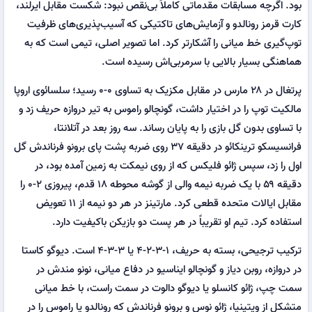
بود. اگرچه مسابقات مقدماتی کاملاً بی‌نقص نبود: شکست مقابل ایرلند،
کارت قرمز رونالدو و آزمایش‌های تاکتیکی که آسیب‌پذیری‌های ظرفیت
توپ‌گیری خط میانی را آشکارتر کرد. اما تصویر اصلی، تیمی است که به
هماهنگی بسیار بالایی با سرمربی‌اش رسیده است.
پرتغال در ۲۸ مارس در مقابل مکزیک به تساوی ۰-۰ رسید؛ سلسائوی اروپا
مالکیت توپ را در اختیار داشت، گونچالو راموس به تیر دروازه حریف زد و
با تساوی بدون گل بازی را به پایان رساند. سه روز بعد در آتلانتا،
فرانسیسکو ترینکائو در دقیقه ۳۷ روی ضربه پشت پای برونو فرناندش گل
اول را زد، سپس ژائو فلیکس که از روی نیمکت به زمین آمده بود، در
دقیقه ۵۹ با یک ضربه نیمه والی از گوشه محوطه ۱۸ قدم، پیروزی ۲-۰ را
مقابل ایالات متحده قطعی کرد. مارتینز در هر دو نیمه از ۱۱ تعویض
استفاده کرد. تیم او تقریباً در هر پست دو بازیکن باکیفیت دارد.
ترکیب ترجیحی، بسته به حریف، ۱-۳-۲-۴ یا ۳-۳-۴ است. دیوگو کاستا
در دروازه، روبن دیاز و گونچالو ایناسیو در دفاع میانی، نونو مندش در
سمت چپ، ژائو کانسلو یا دیوگو دالوت در سمت راست، با خط میانی
متشکل از ویتینیا، ژائو نوس و برونو فرناندش که رونالدو یا راموس را در