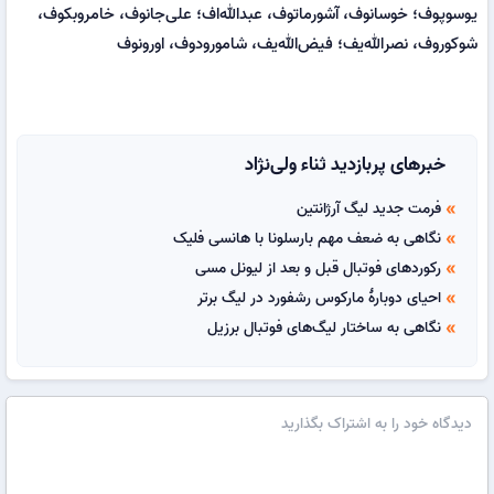
یوسوپوف؛ خوسانوف، آشورماتوف، عبدالله‌اف؛ علی‌جانوف، خامروبکوف،
شوکوروف، نصرالله‌یف؛ فیض‌الله‌یف، شامورودوف، اورونوف
خبرهای پربازدید ثناء ولی‌نژاد
فرمت جدید لیگ آرژانتین
double_arrow
نگاهی به ضعف مهم بارسلونا با هانسی فلیک
double_arrow
رکوردهای فوتبال قبل و بعد از لیونل مسی
double_arrow
احیای دوبارهٔ مارکوس رشفورد در لیگ برتر
double_arrow
نگاهی به ساختار لیگ‌های فوتبال برزیل
double_arrow