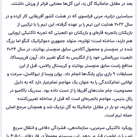
بعد در مقابل جامائیکا گل زد، این گل‌ها معنایی فراتر از ورزش داشتند.
سباستین دزابره، مربی فرانسوی که در هشت کشور آفریقایی کار کرده و در
سال ۲۰۲۲ هدایت این تیم را بر عهده گرفته، این تیم را با ترکیبی از
بازیکنان باتجربه قاره‌ای و بازیکنان دو تابعیتی که تجربه تاکتیکی اروپایی
هم دارند، ساخته است؛ توانزبه، متولد جمهوری دموکراتیک کنگو اما بزرگ
شده در منچستر و محصول آکادمی سابق منچستر یونایتد، در سال ۲۰۲۴
تابعیت بین‌المللی خود را از انگلیس به کنگو تغییر داد. آرون فن‌بیساکا،
مدافع راست سابق منچستر یونایتد و کریستال پالاس، قبل از این
مسابقات ۹ بازی برای پلنگ‌ها انجام داد. یوان ویسا از نیوکاسل، سرعت و
توانایی تمام‌کنندگی را به عنوان یک مهاجم تمام‌عیار دارد که به دلیل
مصدومیت جام ملت‌های آفریقا را از دست داده بود. سدریک باکامبو در
رئال بتیس، مهاجم باتجربه‌ای است که قبل از مداخله تعیین‌کننده
توانزبه، دو بار در مقابل جامائیکا به گل نزدیک شد و همچنان مرجع اصلی
حمله تیم است.
رویکرد تاکتیکی سرمربی، سازماندهی، فشردگی دفاعی و انتقال سریع
توپ را در اولویت قرار می‌دهد. این سیستم معمولاً در فاز دفاعی ۱-۵-۴ یا