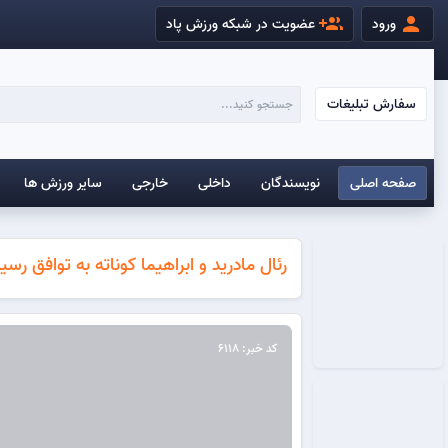
group_add
person
ورود
عضویت در شبکه ورزش پاد
سفارش تبلیغات
صفحه اصلی
نویسندگان
داخلی
خارجی
سایر ورزش ها
رئال مادرید و ابراهیما کوناته به توافق رسی
کد خبر: 6118