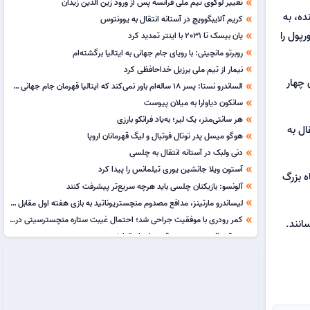
تغییر لوگوی تیم ملی فرانسه پس از ورود زین الدین زیدان
double_arrow
ه، به
کریم آلایبگوویچ در آستانه انتقال به یوونتوس
double_arrow
رای جدایی از لیورپول را
یان بیسک تا 2031 با اینتر تمدید کرد
double_arrow
روبرتو مانچینی: با رویای جام جهانی به ایتالیا برگشته‌ام
double_arrow
نیمار از تیم ملی برزیل خداحافظی کرد
double_arrow
 چهار
الساندرو نستا: پسر 18 ساله‌ام باور نمی‌کند که ایتالیا قهرمان جام جهانی شده!
double_arrow
سانکون دیاوارا به میلان پیوست
double_arrow
هر سانتی‌متر، یک لیر؛ به‌یاد فرانکو بارزی
double_arrow
ال به
هوگو میسل پدر توتال فوتبال و لیگ قهرمانان اروپا
double_arrow
دنی ولبک در آستانه انتقال به چلسی
double_arrow
آستون ویلا جانشین یوری تیلمانس را پیدا کرد
double_arrow
ه بزرگ
آلونسو: بازیکنان چلسی باید هرچه سریع‌تر پیشرفت کنند
double_arrow
لیساندرو مارتینز، مدافع مصدوم منچستریوناتید به بازی هفته اول مقابل هال سیتی می‌رسد
double_arrow
کمر رودری با موفقیت جراحی شد؛ احتمال غیبت ستاره منچسترسیتی در آغاز فصل جدید
double_arrow
انند.
روبرتو مانچینی سرمربی تیم ملی ایتالیا شد
double_arrow
خوان لاپورتا برای درمان آریتمی قلبی تحت عمل قرار گرفت
double_arrow
سکوت کلوپ در مورد کیمیش و کاپیتانی آلمان مشخص نیست
double_arrow
حکم بی‌سابقه در فوتبال برزیل؛ محرومیت مدافع اینترناسیونال تا زمان بازگشت بازیکن مصدوم
double_arrow
خولیان آلوارز چاره‌ای جز عذرخواهی از اتلتیکو مادرید ندارد
double_arrow