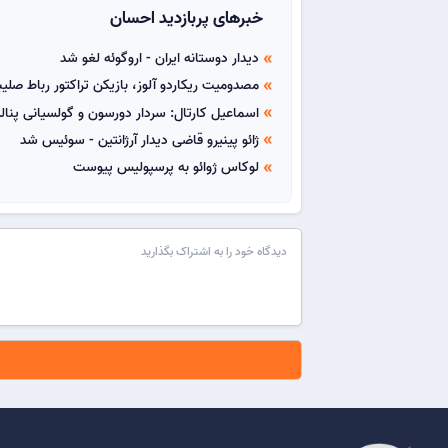
خبرهای پربازدید احسان
دیدار دوستانه ایران - اروگوئه لغو شد
double_arrow
مصدومیت ریکاردو آلوز، بازیکن تراکتور رباط صل
double_arrow
اسماعیل کارتال: سردار دورسون و گولسیانی پنا
double_arrow
ژائو پینیرو قاضی دیدار آرژانتین - سوئیس شد
double_arrow
لوکاس ژوائو به پرسپولیس پیوست
double_arrow