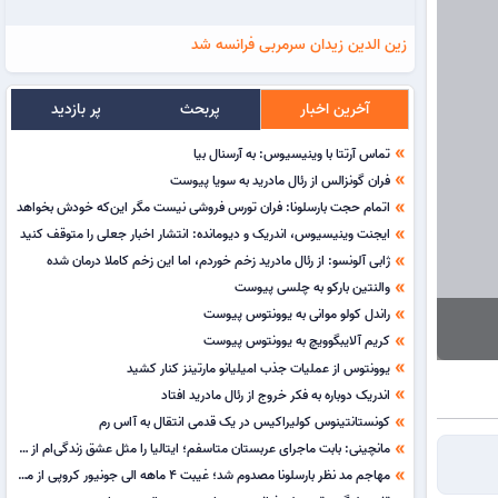
زین الدین زیدان سرمربی فرانسه شد
آخرین اخبار
پربحث
پر بازدید
تماس آرتتا با وینیسیوس: به آرسنال بیا
double_arrow
فران گونزالس از رئال مادرید به سویا پیوست
double_arrow
اتمام حجت بارسلونا: فران تورس فروشی نیست مگر این‌که خودش بخواهد
double_arrow
ایجنت وینیسیوس، اندریک و دیومانده: انتشار اخبار جعلی را متوقف کنید
double_arrow
ژابی آلونسو: از رئال مادرید زخم خوردم، اما این زخم کاملا درمان شده
double_arrow
والنتین بارکو به چلسی پیوست
double_arrow
راندل کولو موانی به یوونتوس پیوست
double_arrow
کریم آلایبگوویچ به یوونتوس پیوست
double_arrow
یوونتوس از عملیات جذب امیلیانو مارتینز کنار کشید
double_arrow
اندریک دوباره به فکر خروج از رئال مادرید افتاد
double_arrow
کونستانتینوس کولیراکیس در یک قدمی انتقال به آاس رم
double_arrow
مانچینی: بابت ماجرای عربستان متاسفم؛ ایتالیا را مثل عشق زندگی‌ام از دست دادم
double_arrow
مهاجم مد نظر بارسلونا مصدوم شد؛ غیبت 4 ماهه الی جونیور کروپی از میادین
double_arrow