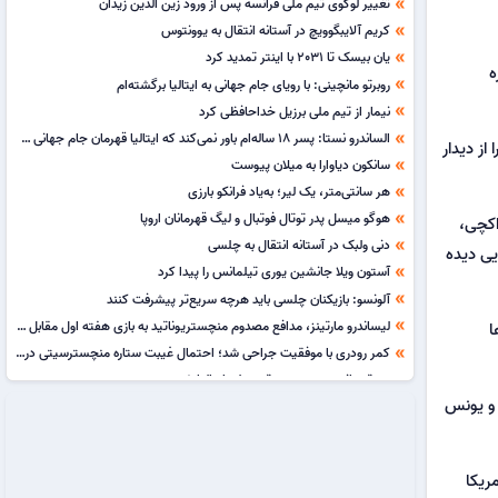
تغییر لوگوی تیم ملی فرانسه پس از ورود زین الدین زیدان
double_arrow
کریم آلایبگوویچ در آستانه انتقال به یوونتوس
double_arrow
یان بیسک تا 2031 با اینتر تمدید کرد
double_arrow
ه
روبرتو مانچینی: با رویای جام جهانی به ایتالیا برگشته‌ام
double_arrow
نیمار از تیم ملی برزیل خداحافظی کرد
double_arrow
الساندرو نستا: پسر 18 ساله‌ام باور نمی‌کند که ایتالیا قهرمان جام جهانی شده!
double_arrow
ود را از دیدار
سانکون دیاوارا به میلان پیوست
double_arrow
هر سانتی‌متر، یک لیر؛ به‌یاد فرانکو بارزی
double_arrow
هوگو میسل پدر توتال فوتبال و لیگ قهرمانان اروپا
double_arrow
اکچی،
دنی ولبک در آستانه انتقال به چلسی
double_arrow
یی دیده
آستون ویلا جانشین یوری تیلمانس را پیدا کرد
double_arrow
آلونسو: بازیکنان چلسی باید هرچه سریع‌تر پیشرفت کنند
double_arrow
لیساندرو مارتینز، مدافع مصدوم منچستریوناتید به بازی هفته اول مقابل هال سیتی می‌رسد
ا
double_arrow
کمر رودری با موفقیت جراحی شد؛ احتمال غیبت ستاره منچسترسیتی در آغاز فصل جدید
double_arrow
روبرتو مانچینی سرمربی تیم ملی ایتالیا شد
double_arrow
 و یونس
خوان لاپورتا برای درمان آریتمی قلبی تحت عمل قرار گرفت
double_arrow
سکوت کلوپ در مورد کیمیش و کاپیتانی آلمان مشخص نیست
double_arrow
حکم بی‌سابقه در فوتبال برزیل؛ محرومیت مدافع اینترناسیونال تا زمان بازگشت بازیکن مصدوم
double_arrow
یرد و در آخرین مسابقه مرحله گروهی روز ۵ تیر با آمریکا
خولیان آلوارز چاره‌ای جز عذرخواهی از اتلتیکو مادرید ندارد
double_arrow