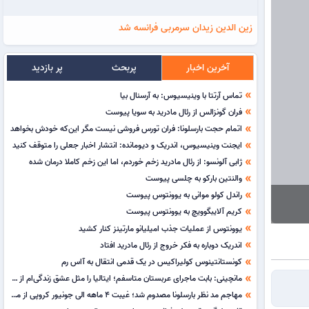
زین الدین زیدان سرمربی فرانسه شد
آخرین اخبار
پربحث
پر بازدید
تماس آرتتا با وینیسیوس: به آرسنال بیا
double_arrow
فران گونزالس از رئال مادرید به سویا پیوست
double_arrow
اتمام حجت بارسلونا: فران تورس فروشی نیست مگر این‌که خودش بخواهد
double_arrow
ایجنت وینیسیوس، اندریک و دیومانده: انتشار اخبار جعلی را متوقف کنید
double_arrow
ژابی آلونسو: از رئال مادرید زخم خوردم، اما این زخم کاملا درمان شده
double_arrow
والنتین بارکو به چلسی پیوست
double_arrow
راندل کولو موانی به یوونتوس پیوست
double_arrow
کریم آلایبگوویچ به یوونتوس پیوست
double_arrow
یوونتوس از عملیات جذب امیلیانو مارتینز کنار کشید
double_arrow
اندریک دوباره به فکر خروج از رئال مادرید افتاد
double_arrow
کونستانتینوس کولیراکیس در یک قدمی انتقال به آاس رم
double_arrow
مانچینی: بابت ماجرای عربستان متاسفم؛ ایتالیا را مثل عشق زندگی‌ام از دست دادم
double_arrow
مهاجم مد نظر بارسلونا مصدوم شد؛ غیبت 4 ماهه الی جونیور کروپی از میادین
double_arrow