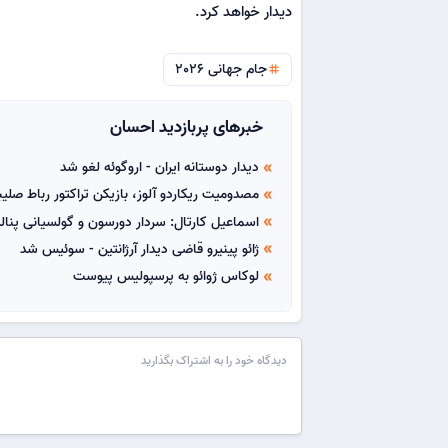
دیدار خواهد کرد.
جام جهانی 2026
tag
خبرهای پربازدید احسان
دیدار دوستانه ایران - اروگوئه لغو شد
double_arrow
مصدومیت ریکاردو آلوز، بازیکن تراکتور رباط صل
double_arrow
اسماعیل کارتال: سردار دورسون و گولسیانی پنا
double_arrow
ژائو پینیرو قاضی دیدار آرژانتین - سوئیس شد
double_arrow
لوکاس ژوائو به پرسپولیس پیوست
double_arrow