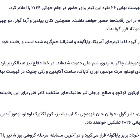
ایی ۲۶ نفره این تیم برای حضور در جام جهانی ۲۰۲۶ را اعلام کرد.
ه در این رقابت‌ها حضور خواهد داشت. همچنین کنان ییلدیز و آردا گولر، دو چهر
لا قرار گرفته‌اند.
تیم ملی ترکیه در مرحله گروهی جام جهانی ۲۰۲۶ در گروه D با تیم‌های آمریکا، پاراگوئه و استرالیا هم‌گروه شده است و رقابت خ
اوعورجان چاکر به اردوی تیم ملی دعوت شده‌اند. در خط دفاع نیز عبدالکریم بارد
ادی اوعلو، مرت مولدور، اوزان کاباک، سامت آکایدین و زکی چلیک در فهرست نها
ورکون کوکچو و صالح اوزجان نیز هافبک‌های منتخب کادر فنی برای این رقابت‌ه
ون، دنیز گول، عرفان جان قهوه‌چی، کنان ییلدیز، کرم آکتورک اوعلو، اوعوز آیدین
د داد.
این تیم روز ۲۴ خرداد به مصاف استرالیا می‌رود، ۳۰ خرداد برابر پاراگوئه قرار می‌گ