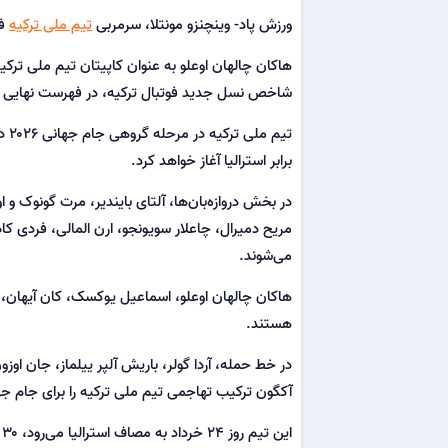
ورزش پاد- وینچنزو مونتلا، سرمربی
تیم ملی ترکیه
فهرست نه
هاکان چالهان اوعلو به عنوان کاپیتان تیم ملی ترکی
شاخص نسل جدید فوتبال ترکیه، در فهرست نهایی مونت
برابر استرالیا آغاز خواهد کرد.
در بخش دروازه‌بان‌ها، آلتای بایندیر، مرت گونوک و 
مریح دمیرال، چاعلار سویونجو، ارن المالی، فردی ک
می‌شوند.
هاکان چالهان اوعلو، اسماعیل یوکسک، کان آیهان، ا
هستند.
در خط حمله، آردا گولر، باریش آلپر ییلماز، جان اوز
آکگون ترکیب تهاجمی تیم ملی ترکیه را برای جام جهانی ۲۰۲۶ تشکیل خواهن