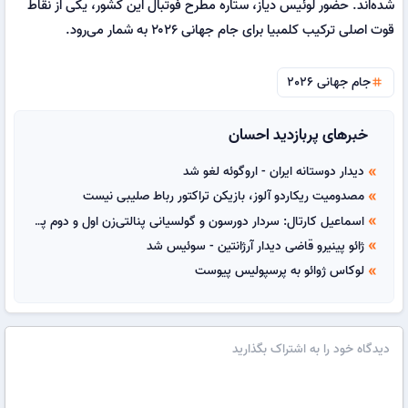
شده‌اند. حضور لوئیس دیاز، ستاره مطرح فوتبال این کشور، یکی از نقاط
قوت اصلی ترکیب کلمبیا برای جام جهانی ۲۰۲۶ به شمار می‌رود.
جام جهانی 2026
tag
خبرهای پربازدید احسان
دیدار دوستانه ایران - اروگوئه لغو شد
double_arrow
مصدومیت ریکاردو آلوز، بازیکن تراکتور رباط صلیبی نیست
double_arrow
اسماعیل کارتال: سردار دورسون و گولسیانی پنالتی‌زن اول و دوم پرسپولیس هستند
double_arrow
ژائو پینیرو قاضی دیدار آرژانتین - سوئیس شد
double_arrow
لوکاس ژوائو به پرسپولیس پیوست
double_arrow