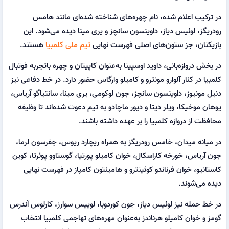
در ترکیب اعلام شده، نام چهره‌های شناخته شده‌ای مانند هامس
رودریگز، لوئیس دیاز، داوینسون سانچز و یری مینا دیده می‌شود. این
بازیکنان، جز ستون‌های اصلی فهرست نهایی
تیم ملی کلمبیا
هستند.
در بخش دروازه‌بانی، داوید اوسپینا به‌عنوان کاپیتان و چهره باتجربه فوتبال
کلمبیا در کنار آلوارو مونترو و کامیلو وارگاس حضور دارد. در خط دفاعی نیز
دنیل مونیوز، داوینسون سانچز، جون لوکومی، یری مینا، سانتیاگو آریاس،
یوهان موخیکا، ویلر دیتا و دیور ماچادو به تیم دعوت شده‌اند تا وظیفه
محافظت از دروازه کلمبیا را بر عهده داشته باشند.
در میانه میدان، خامس رودریگز به همراه ریچارد ریوس، جفرسون لرما،
جون آریاس، خورخه کاراسکال، خوان کامیلو پورتیا، گوستاوو پوئرتا، کوین
کاستانیو، خوان فرناندو کوئینترو و هامینتون کامپاز در فهرست نهایی
دیده می‌شوند.
در خط حمله نیز لوئیس دیاز، جون کوردوبا، لوییس سوارز، کارلوس آندرس
گومز و خوان کامیلو هرناندز به‌عنوان مهره‌های تهاجمی کلمبیا انتخاب