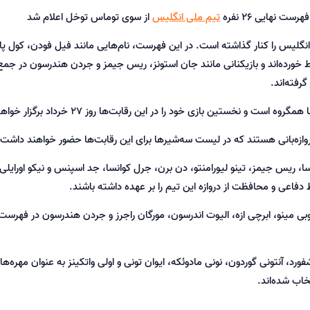
تیم ملی انگلیس
از سوی توماس توخل اعلام شد
یس را کنار گذاشته است. در این فهرست، نام‌هایی مانند فیل فودن، کول پال
 خط خورده‌اند و بازیکنانی مانند جان استونز، ریس جیمز و جردن هندرسون در جمع
 و نخستین بازی خود را در این رقابت‌ها روز 27 خرداد برگزار خواهد کرد.
وازه‌بانی هستند که در لیست سه‌شیرها برای این رقابت‌ها حضور خواهند داشت.
ا، ریس جیمز، تینو لیورامنتو، دن برن، جرل کوانسا، جد اسپنس و نیکو اورایلی 
فاعی و محافظت از دروازه این تیم را بر عهده داشته باشند.
ی مینو، ابرچی ازه، الیوت اندرسون، مورگان راجرز و جردن هندرسون در فهرست 
د، آنتونی گوردون، نونی مادوئکه، ایوان تونی و اولی واتکینز به عنوان مهره‌ها