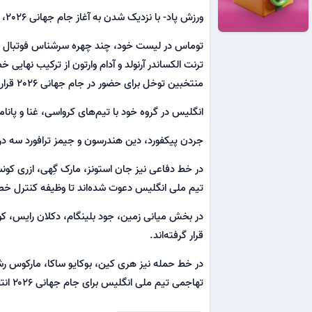
ورزش پاد- با نزدیک شدن به آغاز جام جهانی 2026، فهرست نهایی 26 نفره
توماس در لیست خود، چند چهره سرشناس فوتبال انگل
ترنت الکساندر آرنولد و آدام وارتون از ترکیب نهایی
منتخبین توخل برای حضور در جام جهانی 2026 قرار گرفته‌اند.
انگلیس در گروه خود با تیم‌های کرواسی، غنا و پاناما همگروه است
جردن پیکفورد، دین هندرسون و جیمز ترافورد سه در
در خط دفاعی نیز جان استونز، مارک گِهی، ازری کونس
تیم ملی انگلیس دعوت شده‌اند تا وظیفه کنترل خط د
در بخش میانی زمین، جود بلینگام، دکلان رایس، کوب
قرار گرفته‌اند.
در خط حمله نیز هری کین، بوکایو ساکا، مارکوس رشفور
تهاجمی تیم ملی انگلیس برای جام جهانی ۲۰۲۶ انتخاب شده‌اند.