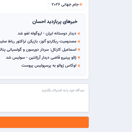
جام جهانی 2026
tag
خبرهای پربازدید احسان
دیدار دوستانه ایران - اروگوئه لغو شد
double_arrow
مصدومیت ریکاردو آلوز، بازیکن تراکتور رباط صل
double_arrow
اسماعیل کارتال: سردار دورسون و گولسیانی پنا
double_arrow
ژائو پینیرو قاضی دیدار آرژانتین - سوئیس شد
double_arrow
لوکاس ژوائو به پرسپولیس پیوست
double_arrow