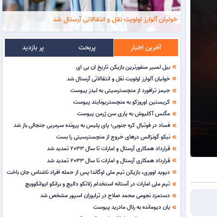
خولیان آلوارز اولویت نقل و انتقالاتی آرسنال شد
آخرین اخبار
پربحث
پر بازدید
بیل لمبیر منفورترین بازیکن تاریخ ان بی ای
double_arrow
خولیان آلوارز اولویت نقل و انتقالاتی آرسنال شد
double_arrow
جیمز ترافورد از منچسترسیتی به لیدز پیوست
double_arrow
کریستین اوروزکو به منچستریونایتد پیوست
double_arrow
مگنس آکلیوش به پاری سن ژرمن پیوست
double_arrow
فساد در فوتبال کره جنوبی؛ پای پلیس به پرونده سرمربی جنجالی باز شد
double_arrow
نیکو گونزالس درهای خروج از منچسترسیتی را بست
double_arrow
قرارداد همکاری آرسنال و امارات تا سال 2033 تمدید شد
double_arrow
قرارداد همکاری آرسنال و امارات تا سال 2033 تمدید شد
double_arrow
دیوید اووری، بازیکن تیم ملی اوگاندا پس از حمله افراد ناشناس جان باخت
double_arrow
تیم ملی امارات در آستانه استخدام زلاتکو دالیچ و برانکو ایوانکوویچ
double_arrow
دستمزد نجومی محمد صلاح در ترابوزان اسپور مشخص شد
double_arrow
یان دیومانده به رئال مادرید پیوست
double_arrow