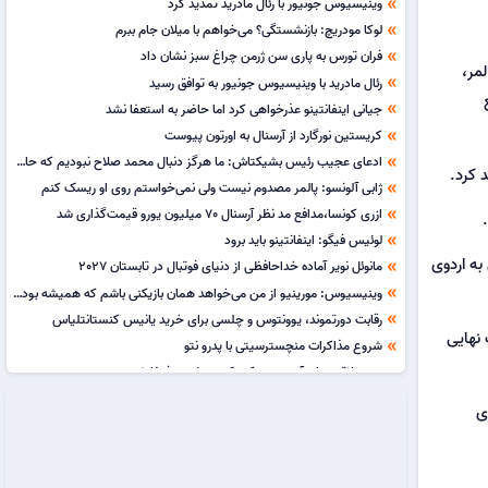
وینیسیوس جونیور با رئال مادرید تمدید کرد
double_arrow
لوکا مودریچ: بازنشستگی؟ می‌خواهم با میلان جام ببرم
double_arrow
فران تورس به پاری سن ژرمن چراغ سبز نشان داد
double_arrow
مر،
رئال مادرید با وینیسیوس جونیور به توافق رسید
double_arrow
جیانی اینفانتینو عذرخواهی کرد اما حاضر به استعفا نشد
double_arrow
کریستین نورگارد از آرسنال به اورتون پیوست
double_arrow
ادعای عجیب رئیس بشیکتاش: ما هرگز دنبال محمد صلاح نبودیم که حالا او را از دست داده باشیم!
double_arrow
ژابی آلونسو: پالمر مصدوم نیست ولی نمی‌خواستم روی او ریسک کنم
double_arrow
ازری کونسا،مدافع مد نظر آرسنال 70 میلیون یورو قیمت‌گذاری شد
double_arrow
لوئیس فیگو: اینفانتینو باید برود
double_arrow
به اردوی
مانوئل نویر آماده خداحافظی از دنیای فوتبال در تابستان 2027
double_arrow
وینیسیوس: مورینیو از من می‌خواهد همان بازیکنی باشم که همیشه بوده‌ام
double_arrow
رقابت دورتموند، یوونتوس و چلسی برای خرید یانیس کنستانتلیاس
double_arrow
نهایی
شروع مذاکرات منچسترسیتی با پدرو نتو
double_arrow
سپ بلاتر: زمان آن رسیده که یک زن رئیس فیفا شود
double_arrow
لیونل مسی 80 هزار یورو برای کمک به آسیب‌دیدگان آتش‌سوزی‌های مادرید کمک کرد
double_arrow
ی
سرمربی کیپ ورده در اوج کنار کشید و سرمربی برکان مراکش شد
double_arrow
برونو گیمارش در آستانه انتقال به آرسنال
double_arrow
هروه رنار سرمربی تیم ملی ساحل عاج شد
double_arrow