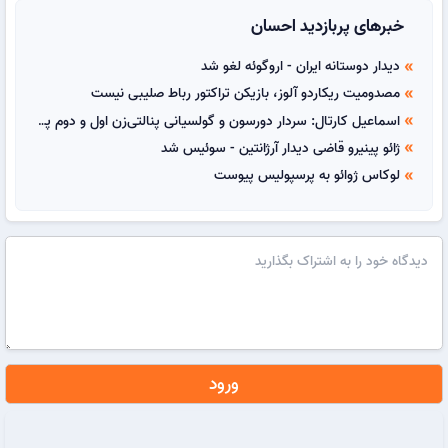
خبرهای پربازدید احسان
دیدار دوستانه ایران - اروگوئه لغو شد
double_arrow
مصدومیت ریکاردو آلوز، بازیکن تراکتور رباط صلیبی نیست
double_arrow
اسماعیل کارتال: سردار دورسون و گولسیانی پنالتی‌زن اول و دوم پرسپولیس هستند
double_arrow
ژائو پینیرو قاضی دیدار آرژانتین - سوئیس شد
double_arrow
لوکاس ژوائو به پرسپولیس پیوست
double_arrow
ورود