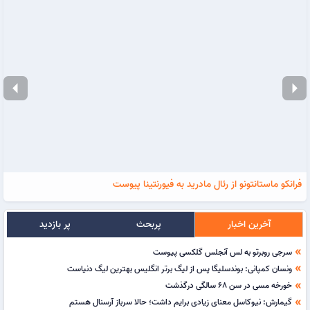
arrow_left
arrow_right
فرانکو ماستانتونو از رئال مادرید به فیورنتینا پیوست
آخرین اخبار
پربحث
پر بازدید
سرجی روبرتو به لس آنجلس گلکسی پیوست
double_arrow
ونسان کمپانی: بوندسلیگا پس از لیگ برتر انگلیس بهترین لیگ دنیاست
double_arrow
خورخه مسی در سن 68 سالگی درگذشت
double_arrow
گیمارش: نیوکاسل معنای زیادی برایم داشت؛ حالا سرباز آرسنال هستم
double_arrow