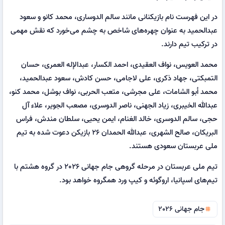
در این فهرست نام بازیکنانی مانند سالم الدوساری، محمد کانو و سعود
عبدالحمید به عنوان چهره‌های شاخص به چشم می‌خورد که نقش مهمی
در ترکیب تیم دارند.
محمد العویس، نواف العقیدی، احمد الکسار، عبدالإله العمری، حسان
التمبکتی، جهاد ذکری، علی لاجامی، حسن کادش، سعود عبدالحمید،
محمد أبو الشامات، علی مجرشی، متعب الحربی، نواف بوشل، محمد کنو،
عبدالله الخیبری، زیاد الجهنی، ناصر الدوسری، مصعب الجویر، علاء آل
حجی، سالم الدوسری، خالد الغنام، ایمن یحیی، سلطان مندش، فراس
البریکان، صالح الشهری، عبدالله الحمدان 26 بازیکن دعوت شده به تیم
ملی عربستان سعودی هستند.
تیم ملی عربستان در مرحله گروهی جام جهانی 2026 در گروه هشتم با
تیم‌های اسپانیا، اروگوئه و کیپ ورد همگروه خواهد بود.
جام جهانی 2026
tag