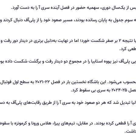
، پس از یک‌سال دوری، سهمیه حضور در فصل آینده سری آ را به دست آورد.
ائولو بیانکو که در سری بی ۲۶-۲۰۲۵ در رتبه سوم جدول به پایان رسانده بودند، مسیر صعود خود را از پلی‌آف دنبال کرد
مونتزا در دیدار برگشت فینال پلی‌آف مقابل کاتانزارو با نتیجه ۲ بر صفر شکست خورد؛ اما در نهایت به‌دلیل برتری در دیدار دو
طعی کرد.
یی پلی‌آف نیز یووه استابیا را در مجموع دو دیدار رفت و برگشت شکست داده بود
صعود امسال، دومین حضور مونتزا در تاریخ سری آ محسوب می‌شود. این باشگاه نخستین بار در فص
ط کرد.
لیا تبدیل شد که هر دو صعود خود به سری آ را از طریق رقابت‌های پلی‌آف به دس
ی آ را قطعی کرده بودند. در مقابل، تیم‌های پیزا، هلاس ورونا و کرمونزه با سقو
داشت.