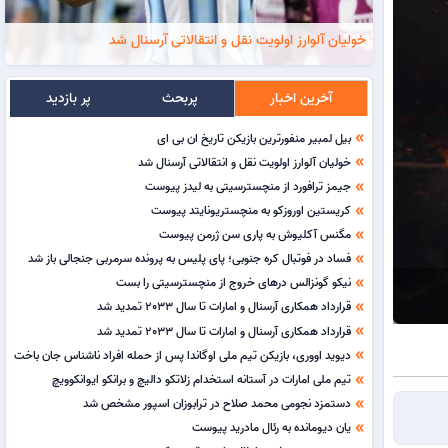
خولیان آلوارز اولویت نقل و انتقالاتی آرسنال شد
آخرین اخبار
پربحث
پر بازدید
بیل لمبیر منفورترین بازیکن تاریخ ان بی ای
double_arrow
خولیان آلوارز اولویت نقل و انتقالاتی آرسنال شد
double_arrow
جیمز ترافورد از منچسترسیتی به لیدز پیوست
double_arrow
کریستین اوروزکو به منچستریونایتد پیوست
double_arrow
مگنس آکلیوش به پاری سن ژرمن پیوست
double_arrow
فساد در فوتبال کره جنوبی؛ پای پلیس به پرونده سرمربی جنجالی باز شد
double_arrow
نیکو گونزالس درهای خروج از منچسترسیتی را بست
double_arrow
قرارداد همکاری آرسنال و امارات تا سال 2033 تمدید شد
double_arrow
قرارداد همکاری آرسنال و امارات تا سال 2033 تمدید شد
double_arrow
دیوید اووری، بازیکن تیم ملی اوگاندا پس از حمله افراد ناشناس جان باخت
double_arrow
تیم ملی امارات در آستانه استخدام زلاتکو دالیچ و برانکو ایوانکوویچ
double_arrow
دستمزد نجومی محمد صلاح در ترابوزان اسپور مشخص شد
double_arrow
یان دیومانده به رئال مادرید پیوست
double_arrow