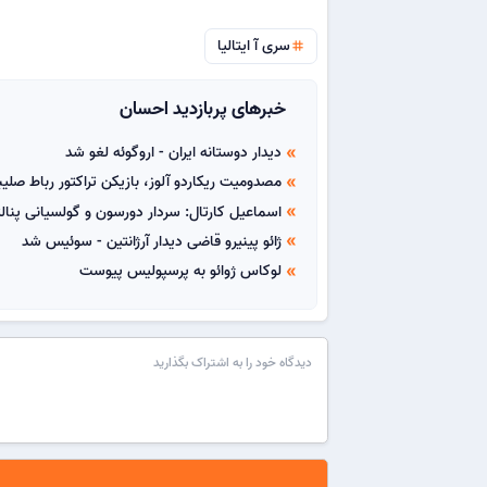
سری آ ایتالیا
tag
خبرهای پربازدید احسان
دیدار دوستانه ایران - اروگوئه لغو شد
double_arrow
مصدومیت ریکاردو آلوز، بازیکن تراکتور رباط صل
double_arrow
اسماعیل کارتال: سردار دورسون و گولسیانی پنا
double_arrow
ژائو پینیرو قاضی دیدار آرژانتین - سوئیس شد
double_arrow
لوکاس ژوائو به پرسپولیس پیوست
double_arrow