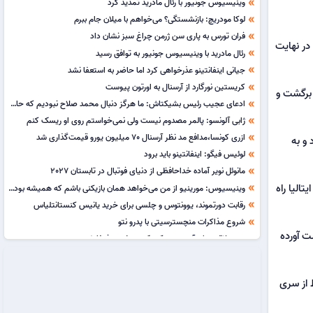
وینیسیوس جونیور با رئال مادرید تمدید کرد
double_arrow
لوکا مودریچ: بازنشستگی؟ می‌خواهم با میلان جام ببرم
double_arrow
فران تورس به پاری سن ژرمن چراغ سبز نشان داد
double_arrow
ند و در نهایت
رئال مادرید با وینیسیوس جونیور به توافق رسید
double_arrow
جیانی اینفانتینو عذرخواهی کرد اما حاضر به استعفا نشد
double_arrow
کریستین نورگارد از آرسنال به اورتون پیوست
double_arrow
ر رفت و برگشت و
ادعای عجیب رئیس بشیکتاش: ما هرگز دنبال محمد صلاح نبودیم که حالا او را از دست داده باشیم!
double_arrow
ژابی آلونسو: پالمر مصدوم نیست ولی نمی‌خواستم روی او ریسک کنم
double_arrow
ازری کونسا،مدافع مد نظر آرسنال 70 میلیون یورو قیمت‌گذاری شد
double_arrow
 و به
لوئیس فیگو: اینفانتینو باید برود
double_arrow
مانوئل نویر آماده خداحافظی از دنیای فوتبال در تابستان 2027
double_arrow
ل ۲۲-۲۰۲۱ به سطح اول فوتبال ایتالیا راه
وینیسیوس: مورینیو از من می‌خواهد همان بازیکنی باشم که همیشه بوده‌ام
double_arrow
رقابت دورتموند، یوونتوس و چلسی برای خرید یانیس کنستانتلیاس
double_arrow
شروع مذاکرات منچسترسیتی با پدرو نتو
double_arrow
ت آورده
سپ بلاتر: زمان آن رسیده که یک زن رئیس فیفا شود
double_arrow
لیونل مسی 80 هزار یورو برای کمک به آسیب‌دیدگان آتش‌سوزی‌های مادرید کمک کرد
double_arrow
سرمربی کیپ ورده در اوج کنار کشید و سرمربی برکان مراکش شد
double_arrow
ط از سری
برونو گیمارش در آستانه انتقال به آرسنال
double_arrow
هروه رنار سرمربی تیم ملی ساحل عاج شد
double_arrow