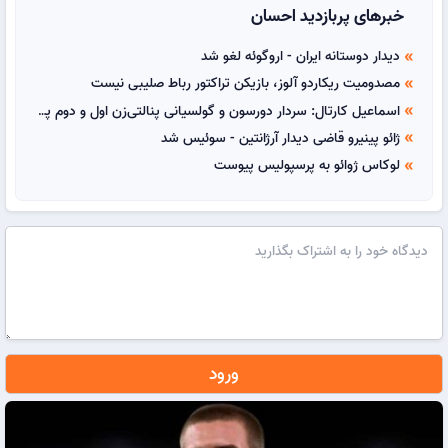
خبرهای پربازدید احسان
دیدار دوستانه ایران - اروگوئه لغو شد
double_arrow
مصدومیت ریکاردو آلوز، بازیکن تراکتور رباط صلیبی نیست
double_arrow
اسماعیل کارتال: سردار دورسون و گولسیانی پنالتی‌زن اول و دوم پرسپولیس هستند
double_arrow
ژائو پینیرو قاضی دیدار آرژانتین - سوئیس شد
double_arrow
لوکاس ژوائو به پرسپولیس پیوست
double_arrow
ورود