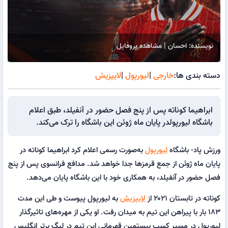
نویسنده: احسان | مشاهده پروفایل
دسته بندی ها:
خارجی
|
لیورپول
|
لایپزیش
ابراهیما کوناته پس از پنج فصل حضور در آنفیلد، طبق اعلام
باشگاه لیورپولدر پایان ماه ژوئن این باشگاه را ترک می‌کند.
ورزش پاد- باشگاه
لیورپول
به‌صورت رسمی اعلام کرد ابراهیما کوناته در
پایان ماه ژوئن از جمع قرمزها جدا خواهد شد. مدافع فرانسوی پس از پنج
فصل حضور در آنفیلد، به همکاری خود با این باشگاه پایان می‌دهد.
کوناته در تابستان ۲۰۲۱ از
لایپزیش
به لیورپول پیوست و طی این مدت
۱۸۳ بار با پیراهن این تیم به میدان رفت. او یکی از مهره‌های تاثیرگذار
لیورپول در مسیر کسب بیستمین قهرمانی این تیم در لیگ برتر انگلیس