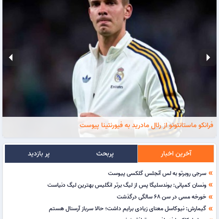
arrow_left
arrow_right
فرانکو ماستانتونو از رئال مادرید به فیورنتینا پیوست
آخرین اخبار
پربحث
پر بازدید
سرجی روبرتو به لس آنجلس گلکسی پیوست
double_arrow
ونسان کمپانی: بوندسلیگا پس از لیگ برتر انگلیس بهترین لیگ دنیاست
double_arrow
خورخه مسی در سن 68 سالگی درگذشت
double_arrow
گیمارش: نیوکاسل معنای زیادی برایم داشت؛ حالا سرباز آرسنال هستم
double_arrow