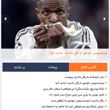
arrow_left
arrow_right
وینیسیوس جونیور با رئال مادرید تمدید کرد
آخرین اخبار
پربحث
پر بازدید
یان دیومانده به رئال مادرید پیوست
double_arrow
وینیسیوس جونیور با رئال مادرید تمدید کرد
double_arrow
لوکا مودریچ: بازنشستگی؟ می‌خواهم با میلان جام ببرم
double_arrow
فران تورس به پاری سن ژرمن چراغ سبز نشان داد
double_arrow
رئال مادرید با وینیسیوس جونیور به توافق رسید
double_arrow
جیانی اینفانتینو عذرخواهی کرد اما حاضر به استعفا نشد
double_arrow