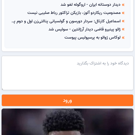
دیدار دوستانه ایران - اروگوئه لغو شد
double_arrow
مصدومیت ریکاردو آلوز، بازیکن تراکتور رباط صلیبی نیست
double_arrow
اسماعیل کارتال: سردار دورسون و گولسیانی پنالتی‌زن اول و دوم پرسپولیس هستند
double_arrow
ژائو پینیرو قاضی دیدار آرژانتین - سوئیس شد
double_arrow
لوکاس ژوائو به پرسپولیس پیوست
double_arrow
ورود