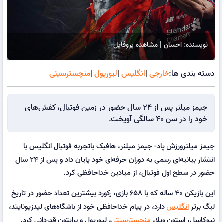
نویسنده: احسان | مشاهده پروفایل
دسته بندی ها:
خارجی
|
انگلیس
|
لیورپول
|
منچسترسیتی
جیمز میلنر پس از 24 سال حضور در زمین فوتبال، کفش‌های
خود را در سن 40 سالگی آویخت.
جیمز میلنرورزش پاد- جیمز میلنر، هافبک باتجربه فوتبال انگلیس با
انتشار بیانیه‌ای رسمی به دوران حرفه‌ای خود پایان داد و پس از ۲۴ سال
حضور در سطح اول فوتبال، از میادین خداحافظی کرد.
این بازیکن ۴۰ ساله که با ۶۵۸ بازی، رکورد بیشترین تعداد حضور در تاریخ
لیگ برتر
انگلیس
دارد، در پیام خداحافظی خود از باشگاه‌های لیدزیونایتد،
نیوکاسل، استون ویلا،
منچسترسیتی
، لیورپول و برایتون قدردانی کرد.